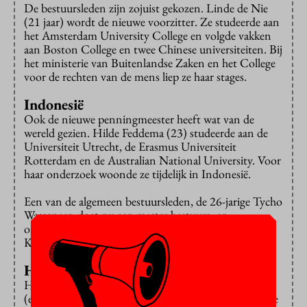
De bestuursleden zijn zojuist gekozen. Linde de Nie
(21 jaar) wordt de nieuwe voorzitter. Ze studeerde aan
het Amsterdam University College en volgde vakken
aan Boston College en twee Chinese universiteiten. Bij
het ministerie van Buitenlandse Zaken en het College
voor de rechten van de mens liep ze haar stages.
Indonesië
Ook de nieuwe penningmeester heeft wat van de
wereld gezien. Hilde Feddema (23) studeerde aan de
Universiteit Utrecht, de Erasmus Universiteit
Rotterdam en de Australian National University. Voor
haar onderzoek woonde ze tijdelijk in Indonesië.
Een van de algemeen bestuursleden, de 26-jarige Tycho
Wassenaar, doet nu een master bestuurs- en
organisatiewetenschappen, maar studeerde ook aan
Konkuk University en de University of Cologne.
Hersenschudding
Het andere algemeen bestuurslid is Birk Jonker
(eveneens 26 jaar) studeert algemene economie aan de