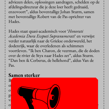
adviezen delen, oplossingen aandragen, schelden op de
afdelingsdirecteur die je deze loer heeft gedraaid,
enzovoort”, aldus boventallige Johan Sturm, samen
met boventallige Robert van de Pas oprichter van
Hades.
Hades staat quasi-academisch voor ‘
Honorati
Academia Dura Exsputi Supranumerati
‘ en verwijst
verder natuurlijk naar de Griekse onderwereld, het
dodenrijk, waar de overledenen als schimmen
voortleven. “Ik ben Charon, de veerman, die de doden
over de rivier de Styx naar Hades zet”, aldus Sturm.
“Dan ben ik Cerberus, de hellehond”, aldus Van de
Pas.
Samen sterker
Beiden werkten bij de Facultaire Campus Organisatie
en zijn, vanwege de bezuinigingen, bedreigd met
ontslag. Er is een ’transitieorganisatie’ in het leven
geroepen om boventalligen te helpen met het vinden
van ander geschikt werk, en Hades is volgens de
oprichters een ’toevoeging’. Het maakt deel uit van de