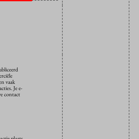
ubliceerd
rciële
den vaak
ties. Je e-
we contact
ctie plaats.