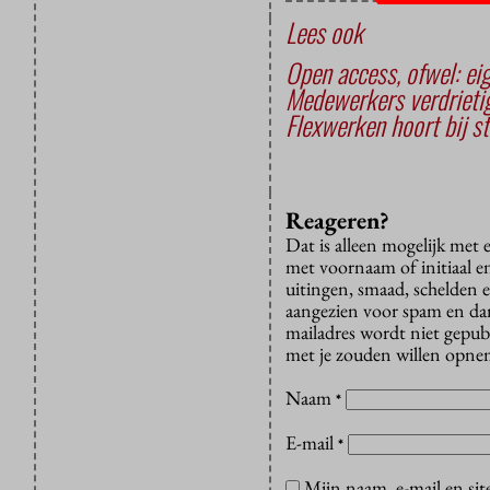
Lees ook
Open access, ofwel: ei
Medewerkers verdrieti
Flexwerken hoort bij s
Reageren?
Dat is alleen mogelijk met
met voornaam of initiaal e
uitingen, smaad, schelden e
aangezien voor spam en dan v
mailadres wordt niet gepub
met je zouden willen opnem
Naam
*
E-mail
*
Mijn naam, e-mail en sit