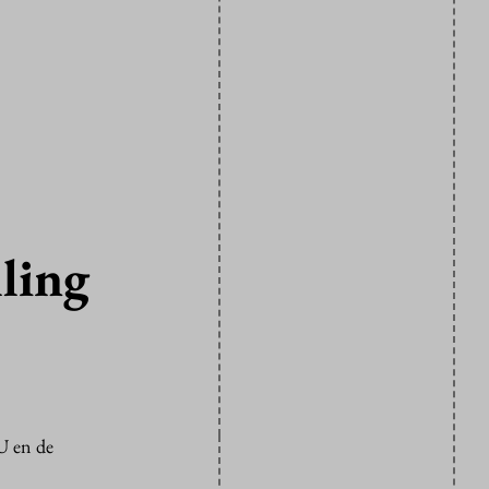
lling
U en de