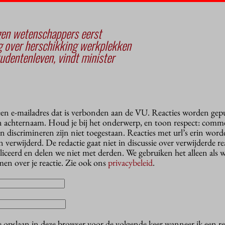
gen wetenschappers eerst
g over herschikking werkplekken
tudentenleven, vindt minister
 een e-mailadres dat is verbonden aan de VU. Reacties worden gep
n achternaam. Houd je bij het onderwerp, en toon respect: comme
n discrimineren zijn niet toegestaan. Reacties met url’s erin wor
erwijderd. De redactie gaat niet in discussie over verwijderde reac
liceerd en delen we niet met derden. We gebruiken het alleen als 
en over je reactie. Zie ook ons
privacybeleid
.
e opslaan in deze browser voor de volgende keer wanneer ik een rea