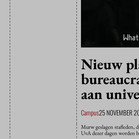
Nieuw pl
bureaucra
aan unive
Campus
25 NOVEMBER 2
Murw geslagen stafleden, 
UvA dezer dagen worden bes