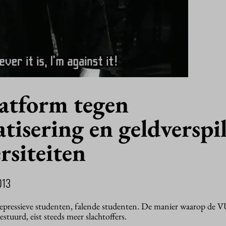
atform tegen
tisering en geldverspi
rsiteiten
013
depressieve studenten, falende studenten. De manier waarop de V
tuurd, eist steeds meer slachtoffers.