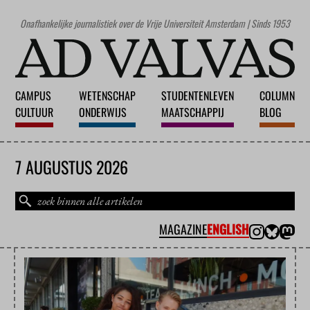
Onafhankelijke journalistiek over de Vrije Universiteit Amsterdam | Sinds 1953
CAMPUS
WETENSCHAP
STUDENTENLEVEN
COLUMN
CULTUUR
ONDERWIJS
MAATSCHAPPIJ
BLOG
7 AUGUSTUS 2026
MAGAZINE
ENGLISH