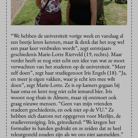
“We hebben de universiteit vorige week en vandaag al
een beetje leren kennen, maar ik denk dat het nog wel
een paar keer verdwalen wordt”, zegt eerstejaars
geschiedenis Marie-Lotte Rietveld (19, rechts). Maar
verder heeft ze nog niet echt een idee van wat ze moet
verwachten van het studeren op de universiteit. “Meer
zelf doen”, zegt haar studiegenoot Iris Engels (18). “Ja,
en meer je eigen vakken, waar je echt iets mee wilt
doen”, zegt Marie-Lotte. Ze is op kamers gegaan bij
haar oma en kent nog niet echt iemand hier. Iris
woont nog thuis in Almere, maar zij ontmoet ook
graag nieuwe mensen. “Geen van mijn vrienden
studeert geschiedenis, en ook niet op de VU.” Ze
hebben zich daarom net opgegeven voor Merlijn, de
studievereniging. Iris, grinnikend: “We kregen het
formulier in handen gedrukt en ze zeiden dat ze heel
teleurgesteld zouden zijn als we ons niet aanmelden.”