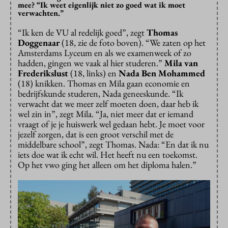
mee? “Ik weet eigenlijk niet zo goed wat ik moet
verwachten.”
“Ik ken de VU al redelijk goed”, zegt
Thomas
Doggenaar
(18, zie de foto boven). “We zaten op het
Amsterdams Lyceum en als we examenweek of zo
hadden, gingen we vaak al hier studeren.”
Mila van
Frederikslust
(18, links) en
Nada Ben Mohammed
(18) knikken. Thomas en Mila gaan economie en
bedrijfskunde studeren, Nada geneeskunde. “Ik
verwacht dat we meer zelf moeten doen, daar heb ik
wel zin in”, zegt Mila. “Ja, niet meer dat er iemand
vraagt of je je huiswerk wel gedaan hebt. Je moet voor
jezelf zorgen, dat is een groot verschil met de
middelbare school”, zegt Thomas. Nada: “En dat ik nu
iets doe wat ik echt wil. Het heeft nu een toekomst.
Op het vwo ging het alleen om het diploma halen.”