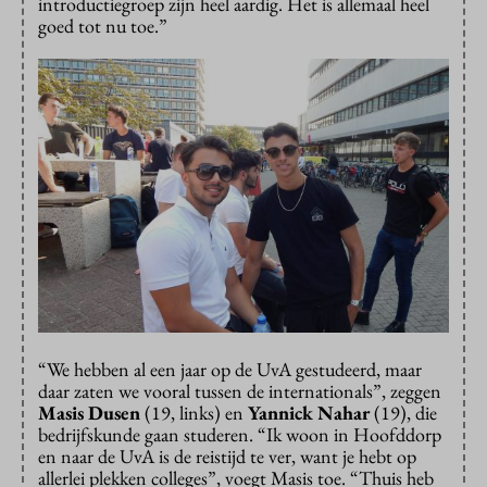
introductiegroep zijn heel aardig. Het is allemaal heel
goed tot nu toe.”
“We hebben al een jaar op de UvA gestudeerd, maar
daar zaten we vooral tussen de internationals”, zeggen
Masis Dusen
(19, links) en
Yannick Nahar
(19), die
bedrijfskunde gaan studeren. “Ik woon in Hoofddorp
en naar de UvA is de reistijd te ver, want je hebt op
allerlei plekken colleges”, voegt Masis toe. “Thuis heb