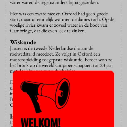
water waren de tegenstanders bijna gezonken.
Het was een zware race en Oxford had geen goede
start, maar uiteindelijk wonnen de dames toch. Op de
woelige rivier kwam er zoveel water in de boot van
Cambridge, dat die even leek te zinken.
Wiskunde
Jansen is de tweede Nederlandse die aan de
roeiwedstrijd meedoet. Ze volgt in Oxford een
masteropleiding toegepaste wiskunde. Eerder won ze
het brons op de wereldkampioenschappen tot 23 jaar
met de lichte vrouwen dubbelvier.
De jaarlijkse
race
van bijna zeven kilometer wordt live
uitgezonden door de BBC. De eerste race vond plaats
in 1829 en sinds 1856 is het een jaarlijks evenement.
Bij de mannen staat het 81-79 in het voordeel van
Cambridge, met één gelijk spel.
Inhaalslag
WELKOM!
De vrouwen roeien pas sinds 1935 tegen elkaar en