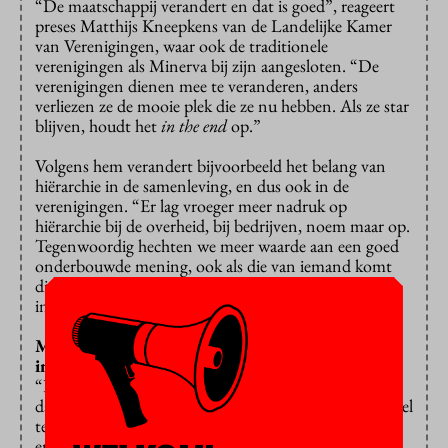
“De maatschappij verandert en dat is goed”, reageert
preses Matthijs Kneepkens van de Landelijke Kamer
van Verenigingen, waar ook de traditionele
verenigingen als Minerva bij zijn aangesloten. “De
verenigingen dienen mee te veranderen, anders
verliezen ze de mooie plek die ze nu hebben. Als ze star
blijven, houdt het
in the end
op.”
Volgens hem verandert bijvoorbeeld het belang van
hiërarchie in de samenleving, en dus ook in de
verenigingen. “Er lag vroeger meer nadruk op
hiërarchie bij de overheid, bij bedrijven, noem maar op.
Tegenwoordig hechten we meer waarde aan een goed
onderbouwde mening, ook als die van iemand komt
die eigenlijk lager in de hiërarchie staat. Dat zie je ook
in studentenverenigingen gebeuren.”
Maar dat is toch iets anders dan seksuele
intimidatie en gedwongen drinken?
“Dat verandert ook. Verenigingen zijn er nog meer
dan vroeger op gebrand om studenten een veilig gevoel
te kunnen geven. Daar horen excessen als intimidatie
en discriminatie absoluut niet bij. In heel Nederland