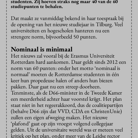
studenten. Zij hoeven straks nog maar 40 van de 60
studiepunten te behalen.
Dat maakt ze vanmiddag bekend in haar toespraak bij
de opening van het nieuwe studiejaar in Tilburg. Veel
universiteiten en hogescholen hanteren nu een
strengere norm, bijvoorbeeld 50 punten.
Nominaal is minimaal
Het nieuws zal vooral bij de Erasmus Universiteit
Rotterdam hard aankomen. Daar geldt sinds 2012 een
norm van 60 punten: onder het motto ‘nominaal is
normaal’ moeten de Rotterdamse studenten in één
keer hun propedeuse halen of anders hun biezen
pakken. Daar gaat nu een streep doorheen.
Tenminste, als de D66-minister in de Tweede Kamer
een meerderheid achter haar voorstel krijgt. Het plan
staat niet in het regeerakkoord, dus de coalitiepartijen
(behalve D66 zijn dat VVD, CDA en ChristenUnie)
zullen een eigen afweging maken. Het nieuwe
‘plafond’ gaat op zijn vroegst volgend collegejaar
gelden. Uit de universitaire wereld was er meteen veel
kritiek op het plan, onder meer van de Leidse rector