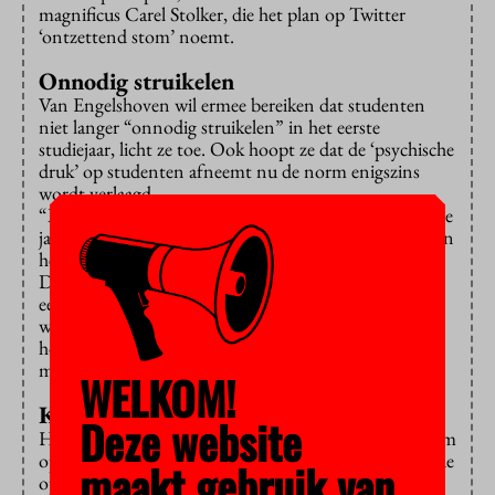
magnificus Carel Stolker, die het plan op Twitter
‘ontzettend stom’ noemt.
Onnodig struikelen
Van Engelshoven wil ermee bereiken dat studenten
niet langer “onnodig struikelen” in het eerste
studiejaar, licht ze toe. Ook hoopt ze dat de ‘psychische
druk’ op studenten afneemt nu de norm enigszins
wordt verlaagd.
“Met een BSA van 50 of 60 studiepunten in het eerste
jaar pak je studenten op het kwetsbaarste moment, aan
het begin van hun studie”, meent Van Engelshoven.
Daar zouden vooral studenten last van hebben die als
eerste uit hun familie gaan studeren en moeten
wennen aan hun “nieuwe leven als student”. Ook
hoopt ze dat laatbloeiers op deze manier meer kans
maken.
WELKOM!
Kansloos
Deze website
Het bindend studieadvies is oorspronkelijk bedoeld om
op tijd te beoordelen of een student geschikt is voor de
maakt gebruik van
opleiding. Universiteiten en hogescholen konden