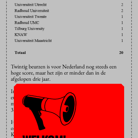
Twintig beurzen is voor Nederland nog steeds een
hoge score, maar het zijn er minder dan in de
afgelopen drie jaar.
In totaal
verdeelt
de ERC in deze ronde 657 miljoen
euro aan consolidator grants van gemiddeld twee
miljoen euro elk. Van de 2.222 aanvragen werden er
321 geselecteerd (14,4 procent).
Het leeuwendeel van de beurzen gaat naar
onderzoeksprojecten in Duitsland (62), het Verenigd
Koninkrijk (45) en Frankrijk (41). Ook Israël, Spanje