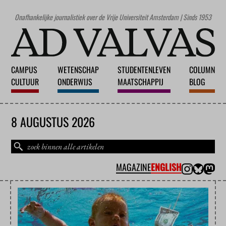
Onafhankelijke journalistiek over de Vrije Universiteit Amsterdam | Sinds 1953
CAMPUS
WETENSCHAP
STUDENTENLEVEN
COLUMN
CULTUUR
ONDERWIJS
MAATSCHAPPIJ
BLOG
8 AUGUSTUS 2026
MAGAZINE
ENGLISH