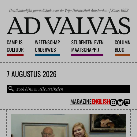
Onafhankelijke journalistiek over de Vrije Universiteit Amsterdam | Sinds 1953
CAMPUS
WETENSCHAP
STUDENTENLEVEN
COLUMN
CULTUUR
ONDERWIJS
MAATSCHAPPIJ
BLOG
7 AUGUSTUS 2026
MAGAZINE
ENGLISH