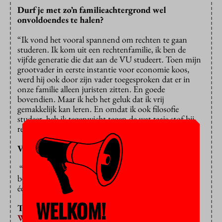
Durf je met zo’n familieachtergrond wel
onvoldoendes te halen?
“Ik vond het vooral spannend om rechten te gaan
studeren. Ik kom uit een rechtenfamilie, ik ben de
vijfde generatie die dat aan de VU studeert. Toen mijn
grootvader in eerste instantie voor economie koos,
werd hij ook door zijn vader toegesproken dat er in
onze familie alleen juristen zitten. En goede
bovendien. Maar ik heb het geluk dat ik vrij
gemakkelijk kan leren. En omdat ik ook filosofie
studeer, heb ik tegenwicht tegen de wat taaie stof bij
rechten.”
Voelde je je nou hier meteen thuis?
“Dat klinkt een beetje negatief, maar ik schrok een
beetje toen ik de universiteit voor het eerst zag. Het is
één grote betonblok.”
WELKOM!
Terwijl nota bene jouw eigen overgrootvader,
Wilhelm de Gaay Fortman
, als rector begin jaren