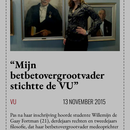
“Mijn
betbetovergrootvader
stichtte de VU”
VU
13 NOVEMBER 2015
Pas na haar inschrijving hoorde studente Willemijn de
Gaay Fortman (21), derdejaars rechten en tweedejaars
filosofie, dat haar betbetovergrootvader medeoprichter