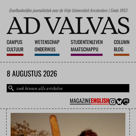
Onafhankelijke journalistiek over de Vrije Universiteit Amsterdam | Sinds 1953
CAMPUS
WETENSCHAP
STUDENTENLEVEN
COLUMN
CULTUUR
ONDERWIJS
MAATSCHAPPIJ
BLOG
8 AUGUSTUS 2026
MAGAZINE
ENGLISH