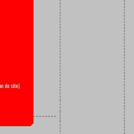
coördinator
et nieuwe
in van de
n
jaren
sse blik
 lang bijna
 maanden
an de site)
VU aanwezig