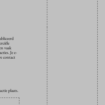
ubliceerd
rciële
den vaak
ties. Je e-
we contact
ctie plaats.