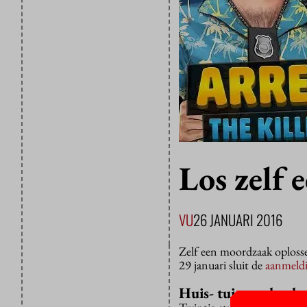
Los zelf 
VU
26 JANUARI 2016
Zelf een moordzaak oplosse
29 januari sluit de
aanmeld
Huis- tuin- en keu