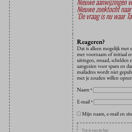
Nieuwe aanwijzingen vo
Nieuwe zoektocht naar 
‘De vraag is nu waar Ta
Reageren?
Dat is alleen mogelijk met
met voornaam of initiaal e
uitingen, smaad, schelden e
aangezien voor spam en dan v
mailadres wordt niet gepub
met je zouden willen opnem
Naam
*
E-mail
*
Mijn naam, e-mail en sit