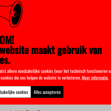
ken daarbij, onder leiding van hoogleraar Peter van Koppen en 
sprake is van een gerechtelijke dwaling in een strafproces. Voor h
zaak op de planning. “Een huis- tuin- en keukenmoord uit het beg
 Kemp.
ijkertijd het project
Cold Cases Amsterdam
begint. Hierin bekijke
OM!
 met de politie, een lopende zaak. “Het is een moordzaak uit de 
tie niet altijd om zaken op te lossen. Wij kijken er met een hele fri
website maakt gebruik van
es.
n het speurwerk? “Iemand moet de tijd hebben om zich drie weken
 begraven”, zegt Van der Kemp. “Daarna zijn studenten nog twee
atst alleen noodzakelijke cookies (voor het technisch functioneren v
n per week aan het project kwijt. Daarvoor moeten ze wel op de 
k-cookies die ons helpen de website te verbeteren.
Meer informatie
.
zakelijke cookies
Alles accepteren