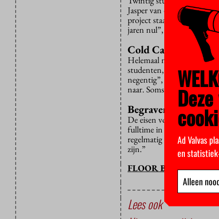
Twintig studenten onderzoe
Jasper van der Kemp, of er 
project staat er een moord
jaren nul”, vertelt Van der
Cold Case
Helemaal nieuw is dat tegel
WELK
studenten, in samenwerking
negentig”, “Het lukt de poli
Deze 
naar. Soms helpt dat.”
Begraven
cooki
De eisen voor deelname aa
fulltime in een dossier te
Ad Valvas pla
regelmatig een aantal dage
zijn.”
en statistie
FLOOR BAL
Alleen nood
Lees ook