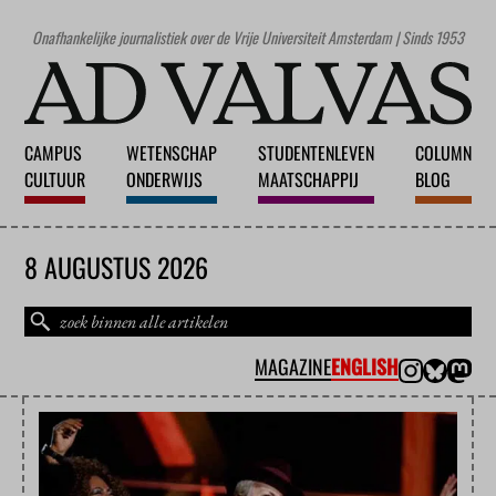
Onafhankelijke journalistiek over de Vrije Universiteit Amsterdam | Sinds 1953
CAMPUS
WETENSCHAP
STUDENTENLEVEN
COLUMN
CULTUUR
ONDERWIJS
MAATSCHAPPIJ
BLOG
8 AUGUSTUS 2026
MAGAZINE
ENGLISH