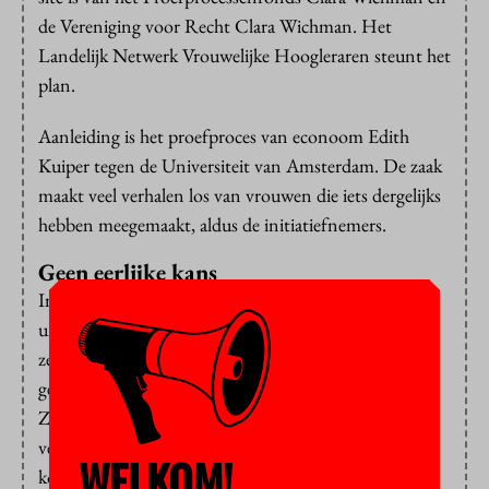
de Vereniging voor Recht Clara Wichman. Het
Landelijk Netwerk Vrouwelijke Hoogleraren steunt het
plan.
Aanleiding is het proefproces van econoom Edith
Kuiper tegen de Universiteit van Amsterdam. De zaak
maakt veel verhalen los van vrouwen die iets dergelijks
hebben meegemaakt, aldus de initiatiefnemers.
Geen eerlijke kans
In 2008 solliciteerde Kuiper naar de functie van
universitair docent. Ze werd afgewezen en meent dat
ze van de sollicitatiecommissie geen eerlijke kans had
gekregen. De commissie bestond alleen uit mannen.
Zij zouden de criteria tijdens de procedure hebben
veranderd om bij een mannelijke kandidaat uit te
WELKOM!
komen. Kuiper kwam niet eens op de shortlist,