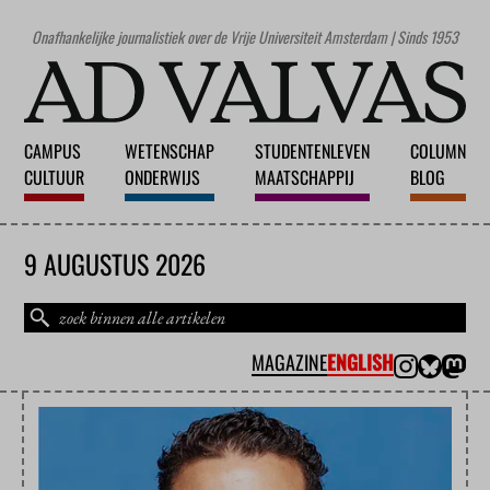
Onafhankelijke journalistiek over de Vrije Universiteit Amsterdam | Sinds 1953
CAMPUS
WETENSCHAP
STUDENTENLEVEN
COLUMN
CULTUUR
ONDERWIJS
MAATSCHAPPIJ
BLOG
9 AUGUSTUS 2026
MAGAZINE
ENGLISH