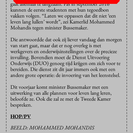
gaat allemaal te langzaam. Pas in september 2016
kunnen de eerste studenten met hun tegoedbon
vakken volgen. “Laten we oppassen dat dit niet ‘een
leven lang lullen’ wordt”, zei Kamerlid Mohammed
Mohandis tegen minister Bussemaker.
Die antwoordde dat ook zij liever vandaag dan morgen
van start gaat, maar dat er nog overleg is met
werkgevers en onderwijsinstellingen over de precieze
invulling. Bovendien moet de Dienst Uitvoering
Onderwijs (DUO) genoeg tijd krijgen om zich voor te
bereiden. Die dienst zit dit jaar immers ook met een
andere grote operatie: de invoering van het leenstelsel.
Dit voorjaar komt minister Bussemaker met een
uitwerking van alle plannen voor leven lang leren,
beloofde ze. Ook die zal ze met de Tweede Kamer
bespreken.
HOP/PV
BEELD: MOHAMMED MOHANDIS