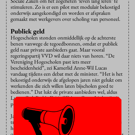
Sociale Zaken om het zogeheten ‘leven lang leren’ te
stimuleren. Zo is er een pilot met modulair bekostigd
onderwijs aangekondigd en worden er afspraken
gemaakt met werkgevers over scholing van personeel.
Publiek geld
Hogescholen stonden onmiddellijk op de achterste
benen vanwege de tegoedbonnen, omdat er publiek
geld naar private aanbieders gaat. Maar vooral
regeringspartij VVD wil daar niets van horen. “De
Vereniging Hogescholen past iets meer
bescheidenheid”, zei Kamerlid Anne-Wil Lucas
vandaag tijdens een debat met de minister. “Het is het
bekostigd onderwijs de afgelopen jaren niet gelukt om
werkenden die zich willen laten bijscholen goed te
bedienen.” Dat lukt de private aanbieders wel, aldus
Lucas. Ook PvdA, D66, CDA en GroenLinks zijn in
principe enthousiast over het plan.
Jasper van Dijk (SP) en Harm Beertema (PVV)
trapten als enigen op de rem. Beiden omdat ze moeite
hebben met overheidsbekostiging van private
onderwijsinstellingen. Maar over hoe deeltijdonderwijs