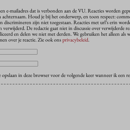
 een e-mailadres dat is verbonden aan de VU. Reacties worden gep
n achternaam. Houd je bij het onderwerp, en toon respect: comme
n discrimineren zijn niet toegestaan. Reacties met url’s erin wor
erwijderd. De redactie gaat niet in discussie over verwijderde reac
liceerd en delen we niet met derden. We gebruiken het alleen als 
en over je reactie. Zie ook ons
privacybeleid
.
e opslaan in deze browser voor de volgende keer wanneer ik een rea