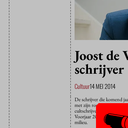
Joost de
schrijver
Cultuur
14 MEI 2014
De schrijver die komend ja
met zijn roman Clausewitz
cultschrijver. De Vries we
Voorjaar 2013 verscheen zi
milieu.