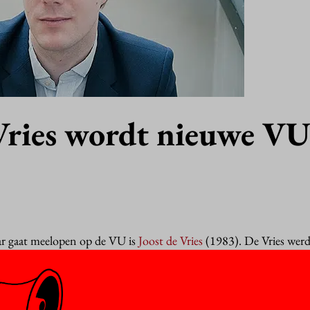
 Vries wordt nieuwe VU
ar gaat meelopen op de VU is
Joost de Vries
(1983). De Vries wer
 (2010) over een jonge academicus die op zoek gaat naar een ver
rkt daarnaast als redacteur voor De Groene Amsterdammer en nrc.
jn tweede roman De republiek. Die speelt zich eveneens af in een