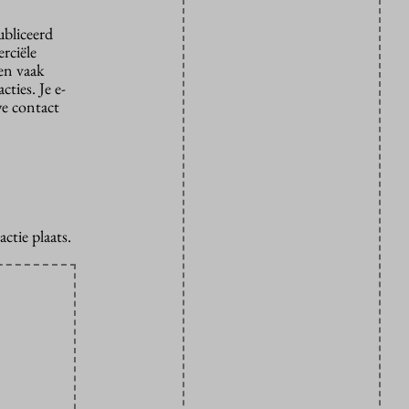
ubliceerd
rciële
den vaak
ties. Je e-
we contact
ctie plaats.