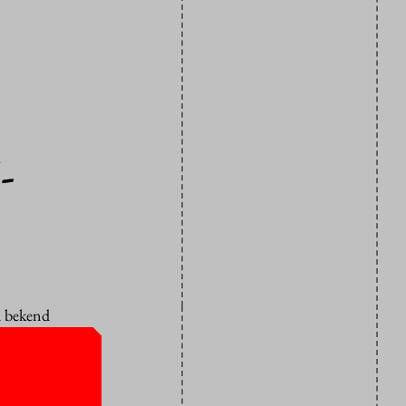
-
d bekend
dwenen
next.
 academisch