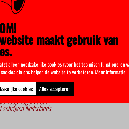
 VU-schrijver na veel naamswijzigingen nu heet, treedt op bij belan
mag daarnaast zelf voor een deel zijn werkzaamheden invullen. 
ge en organiseerden schrijvershuisbezoeken met studenten.
OM!
ngste VU-schrijver ooit. Hij volgt P. F. Thomése op. Daarvoor wa
website maakt gebruik van
hts, Christine Otten, Renate Dorrestein en Marcel Möring als sc
es.
atst alleen noodzakelijke cookies (voor het technisch functioneren v
k-cookies die ons helpen de website te verbeteren.
Meer informatie
.
zakelijke cookies
Alles accepteren
 de hoop nog niet ijdel
f schrijven Nederlands