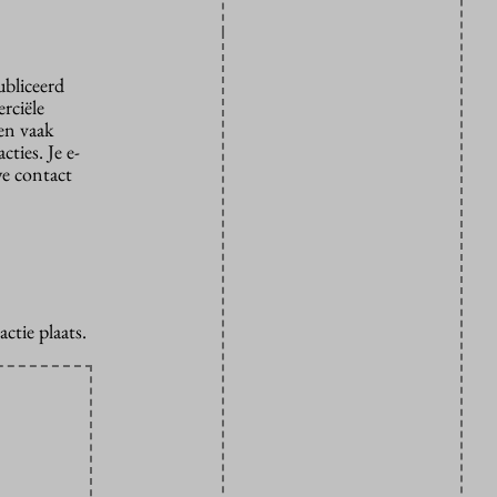
ubliceerd
rciële
den vaak
ties. Je e-
we contact
ctie plaats.