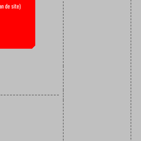
an de site)
 hier
 toe te
e
.”