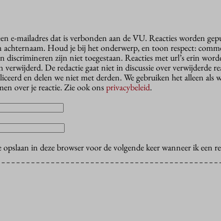
 een e-mailadres dat is verbonden aan de VU. Reacties worden gep
n achternaam. Houd je bij het onderwerp, en toon respect: comme
n discrimineren zijn niet toegestaan. Reacties met url’s erin wor
erwijderd. De redactie gaat niet in discussie over verwijderde reac
liceerd en delen we niet met derden. We gebruiken het alleen als 
en over je reactie. Zie ook ons
privacybeleid
.
e opslaan in deze browser voor de volgende keer wanneer ik een rea