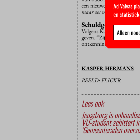
Ad Valvas pla
een nieuwe supervisor kom
maar zes maanden vol, hoela
en statistie
Schuldgevoel
Volgens Kampen beseffen vee
Alleen nood
geven. “Zij voelen zich ver
ontkenning. Bovendien kost 
KASPER HERMANS
BEELD: FLICKR
Lees ook
Jeugdzorg is onhoudba
VU-student schittert in
‘Gemeenteraden oversch