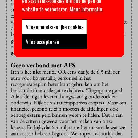
en statistiek-cookies die ons helpen de
onderzoeksprojecten. Maar er zijn ook nu nog
website te verbeteren.
Meer informatie
.
structurele exploitatietekorten. We moeten nu de
exploitatie dekkend maken, anders heeft het saneren
van schulden geen zin. Dan ben je aan het dweilen met
Alleen noodzakelijke cookies
de kraan open.”Hij hoopt dat de faculteit de
begrotingsproblemen nu onder de knie heeft. “Er gaat
geen enkele projectaanvraag meer de deur uit zonder
Alles accepteren
dat de financiële afdeling de begroting heeft
gecontroleerd.”
Geen verband met AFS
Irth is het niet met de OR eens dat je de 6,5 miljoen
euro voor boventallig personeel in het
reorganisatieplan beter kunt gebruiken om het
bestaande financiële gat te dichten. “Begrijp me goed.
Alle afdelingen leveren hoogwaardig onderzoek en
onderwijs. Kijk de visitatierapporten erop na. Maar om
financieel gezond te zijn moeten de afdelingen ook
genoeg extern geld binnen weten te halen. Dat is een
van de criteria geweest voor het maken van onze
keuzes. En kijk, die 6,5 miljoen is het maximale wat we
aan kosten hebben begroot. We hopen natuurlijk dat