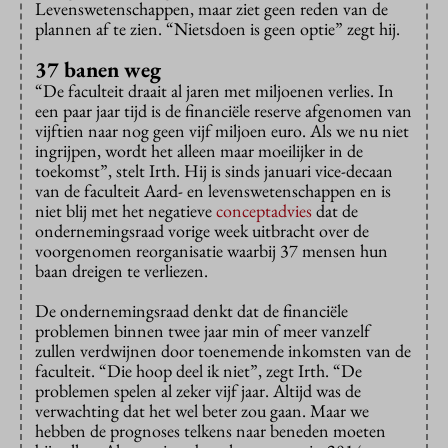
Levenswetenschappen, maar ziet geen reden van de
plannen af te zien. “Nietsdoen is geen optie” zegt hij.
37 banen weg
“De faculteit draait al jaren met miljoenen verlies. In
een paar jaar tijd is de financiële reserve afgenomen van
vijftien naar nog geen vijf miljoen euro. Als we nu niet
ingrijpen, wordt het alleen maar moeilijker in de
toekomst”, stelt Irth. Hij is sinds januari vice-decaan
van de faculteit Aard- en levenswetenschappen en is
niet blij met het negatieve
conceptadvies
dat de
ondernemingsraad vorige week uitbracht over de
voorgenomen reorganisatie waarbij 37 mensen hun
baan dreigen te verliezen.
De ondernemingsraad denkt dat de financiële
problemen binnen twee jaar min of meer vanzelf
zullen verdwijnen door toenemende inkomsten van de
faculteit. “Die hoop deel ik niet”, zegt Irth. “De
problemen spelen al zeker vijf jaar. Altijd was de
verwachting dat het wel beter zou gaan. Maar we
hebben de prognoses telkens naar beneden moeten