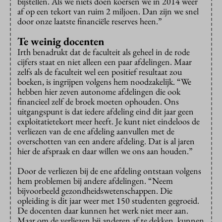
bijstellen. Als we niets doen koersen we in 2014 weer
af op een tekort van ruim 2 miljoen. Dan zijn we snel
door onze laatste financiële reserves heen.”
Te weinig docenten
Irth benadrukt dat de faculteit als geheel in de rode
cijfers staat en niet alleen een paar afdelingen. Maar
zelfs als de faculteit wel een positief resultaat zou
boeken, is ingrijpen volgens hem noodzakelijk. “We
hebben hier zeven autonome afdelingen die ook
financieel zelf de broek moeten ophouden. Ons
uitgangspunt is dat iedere afdeling eind dit jaar geen
exploitatietekort meer heeft. Je kunt niet eindeloos de
verliezen van de ene afdeling aanvullen met de
overschotten van een andere afdeling. Dat is al jaren
hier de afspraak en daar willen we ons aan houden.”
Door de verliezen bij de ene afdeling ontstaan volgens
hem problemen bij andere afdelingen. “Neem
bijvoorbeeld gezondheidswetenschappen. Die
opleiding is dit jaar weer met 150 studenten gegroeid.
De docenten daar kunnen het werk niet meer aan.
Maar om de verliezen bij anderen af te dekken, kunnen