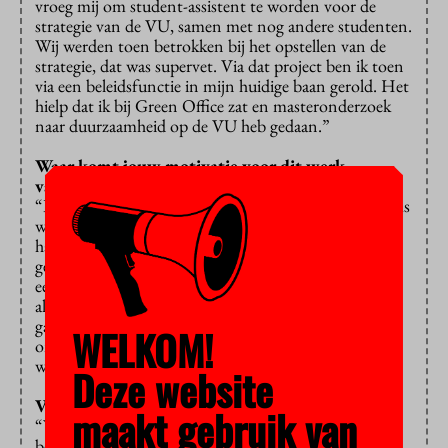
vroeg mij om student-assistent te worden voor de
strategie van de VU, samen met nog andere studenten.
Wij werden toen betrokken bij het opstellen van de
strategie, dat was supervet. Via dat project ben ik toen
via een beleidsfunctie in mijn huidige baan gerold. Het
hielp dat ik bij Green Office zat en masteronderzoek
naar duurzaamheid op de VU heb gedaan.”
Waar komt jouw motivatie voor dit werk
vandaan?
“Ik ben echt een millennial, ik wil impact maken. Soms
word ik geconfronteerd met mijn eigen stereotype,
haha. Je denkt heel speciaal te zijn, terwijl een hele
generatie zo is. Maar goed, we moeten echt toe naar
een duurzame wereld, dat is voor mij de motivatie. En
als universiteit speel je daarin een belangrijke rol. Dat
gaat niet alleen om onze voorbeeldfunctie, maar ook
WELKOM!
om de mensen die we opleiden en het onderzoek dat
we doen.”
Deze website
Voel je steun vanuit de VU?
maakt gebruik van
“Wat ik waardeer aan de VU, is de enorme
betrokkenheid die ik als student heb ervaren. Er zijn