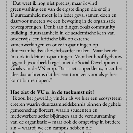
“Dat weet ik nog niet precies, maar ik vind
greenwashing een van de ergste dingen die er zijn.
Duurzaamheid moet je in ieder geval samen doen en
daarvoor moeten we een beweging in de organisatie
teweegbrengen. Denk aan dingen zoals community
building, duurzaamheid in de academische kern van
onderwijs, een kritische blik op externe
samenwerkingen en onze inspanningen op
duurzaamheidsvlak zichtbaarder maken. Maar het zit
’m ook in kleine inspanningen. Voor het hoofdgebouw
liggen bijvoorbeeld tegels met de Social Development
Goals van de VN erop. Dat is iets superkleins, maar het
idee daarachter is dat het een toon zet voor als je hier
komt binnenlopen.”
Hoe ziet de VU er in de toekomst uit?
“Ik zou het geweldig vinden als we hier een ecosysteem
creëren waarin duurzaamheidskennis binnen de gehele
gemeenschap floreert, waarin studenten en
medewerkers actief bijdragen aan de verduurzaming
van de organisatie – maar ook de omgeving in bredere
zin – waarbij we een campus hebben die