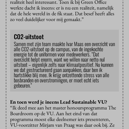
realiteit heel interessant. Toen ik bij Green Office
werkte dacht ik ineens: er is nu een realiteit, namelijk
dat de hele wereld in de fik staat. Dat besef heeft alles
zo veel duidelijker voor mij gemaakt.”
CO2-uitstoot
Samen met zijn team maakte Ivar Maas een overzicht van
alle CO2-uitstoot op de campus, van de ingekochte
energie tot de uniformen voor medewerkers. “Dat
overzicht helpt enorm, want we willen naar netto nul
uitstoot – eigenlijk zelfs naar klimaatpositief. Nu kunnen
we dat gestructureerd gaan aanpakken, daar ben ik
hartstikke blij mee. Ik krijg ontzettende stress van alle
bosbranden en overstromingen, er moet echt iets
gebeuren.”
En toen werd je ineens Lead Sustainable VU?
“Ik deed mee aan het master honoursprogramma The
Boardroom op de VU. Aan het eind van dat
programma moest elke deelnemer iets presenteren,
VU-voorzitter Mirjam van Praag was daar ook bij. Ze