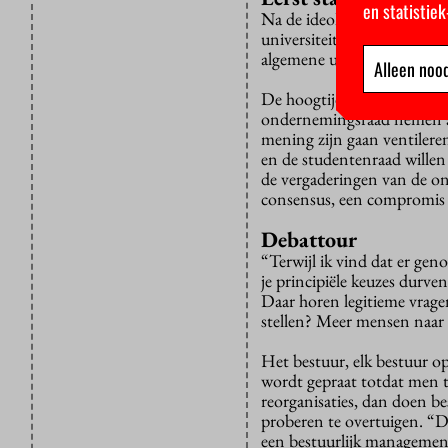
en statistie
Na de ideologische jaren ze
universiteit moet stevig b
algemene universiteit.
Alleen nood
De hoogtijdagen van het st
ondernemingsraad nemen af
mening zijn gaan ventilere
en de studentenraad willen
de vergaderingen van de on
consensus, een compromis
Debattour
“Terwijl ik vind dat er gen
je principiële keuzes durve
Daar horen legitieme vrage
stellen? Meer mensen naar 
Het bestuur, elk bestuur op
wordt gepraat totdat men t
reorganisaties, dan doen b
proberen te overtuigen. “D
een bestuurlijk management