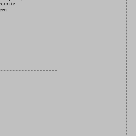
vorm te
 een