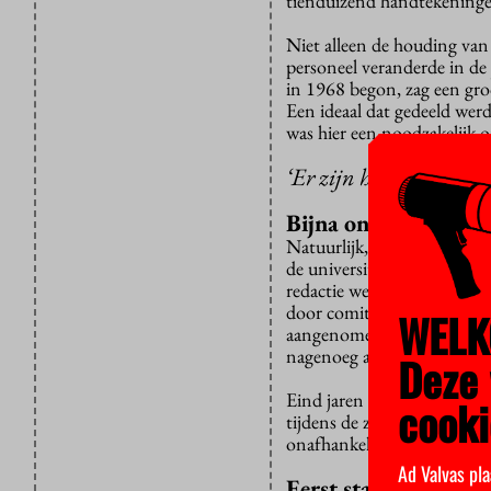
tienduizend handtekeningen
Niet alleen de houding van
personeel veranderde in de 
in 1968 begon, zag een groo
Een ideaal dat gedeeld werd
was hier een noodzakelijk 
‘Er zijn hier nu minder
Bijna ontslagen
Natuurlijk, er waren welee
de universiteit. Dat was ee
redactie werd ontslagen omd
door comité ‘Red Ad Valvas
WELK
aangenomen. “De redactionel
nagenoeg altijd gerespectee
Deze 
Eind jaren zeventig speelde
cooki
tijdens de zoveelste bezet
onafhankelijke pers onmis
Ad Valvas pla
Eerst standpunt in