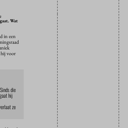
e
 gaat. Wat
d in een
emingsraad
uniek
 hij voor
 Sinds die
gaat hij
verlaat ze