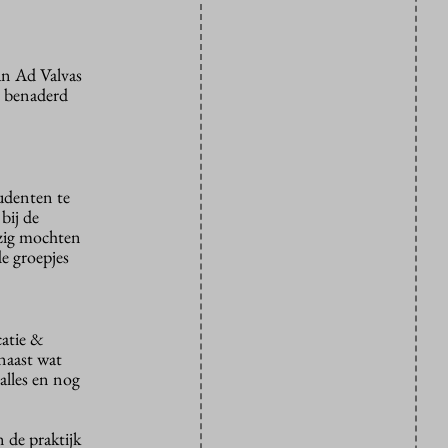
an Ad Valvas
e benaderd
tudenten te
bij de
ezig mochten
de groepjes
atie &
 naast wat
alles en nog
 de praktijk