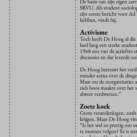
De basis van zijn eigen c
SRVU. Als student sociolog
zijn eerste bericht voor Ad
hebben, vindt hij.
Activisme
Toch heeft De Hoog al die
heel lang een sterke stud
1968 een van de actiefste 
discussies en dat leverde oo
De Hoog betreurt het verdw
minder acties over de dinge
Maar nu de reorganisaties ac
zich boos maakte over het 
alweer verdwenen.”
Zoete koek
Grote veranderingen, zoals
krijgen. Maar De Hoog vind
“Is het wel zo prettig om o
te moeten volgen? Er is ner