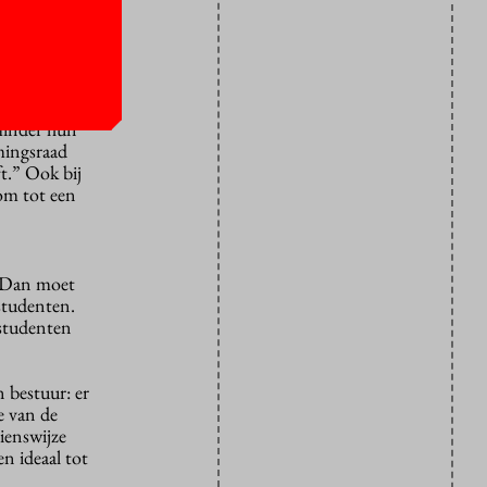
gentig. De
r een brede
minder hun
mingsraad
t.” Ook bij
om tot een
. Dan moet
studenten.
 studenten
n bestuur: er
e van de
ienswijze
n ideaal tot