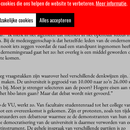
k-cookies die ons helpen de website te verbeteren.
Meer informatie
.
stig en zeventig komt de verzakelijking van de jaren tachtig en ne
ezuinigen en de VU wordt van een kleine gereformeerde steeds mee
zakelijke cookies
Alles accepteren
udentenprotest zijn voorbij en ook de heftige debatten bij de
. “Ik merk in het algemeen dat mensen in het openbaar steeds 
n. Bij de medezeggenschap is dat hetzelfde: leden van de onderne
 nooit iets zeggen voordat de raad een standpunt ingenomen heef
dernemingsraad gaat het zo: het overleg is een middel geworden 
 te komen.
oeg vraagstukken zijn waarover heel verschillende denkwijzen zijn
n maken. De universiteit is gegroeid van 10.000 naar zo’n 26.000 
n bij. Moet je strenger selecteren aan de poort? Hogere eisen aan
het hbo laten gaan? Maar dat debat wordt niet gevoerd.”
 de VU, werkt zo. Van facultaire studentenraad tot het college va
ot een overeenkomst is gekomen. Zijn er protesten, zoals ten tijd
estuurders een debattour waarmee ze de demonstranten van hun z
e democratisering van de universiteit is daarmee verworden van ee
instrument. De gehele inspraak van verschillende partijen is zo