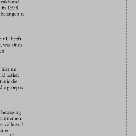
envakbond
j in 1978
 belangen te
e VU heeft
, was sinds
 en
 hier nu
jd actief.
tanic die
ie groep is
n beweging
k aannemen.
rvolle zaal
at er