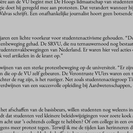
arrière aan de VU begint met De Hoogs lidmaatschap van student
ie doet hij geregeld mee aan protesten. Dat verandert wanneer hi
 Valvas schrijft. Een onafhankelijke journalist hoort geen botsende
 jaren een lichte voorkeur voor studentenactivisme gehouden. “D
entenbeweging gehad. De SRVU, die nu ternauwernood nog bestaat
studentenvakbewegingen van Nederland. Er waren hier veel acties
k veel artikelen in de krant op.”
ijnen van een sterke protestbeweging op de universiteit. “Er zijn
n die op de VU zelf gebeuren. De Verontruste VU’ers waren een ti
hter de rug zijn, is het rustiger. Net zoals studentenactiegroep Ti
verdwijnen van een succesvolle opleiding bij Aardwetenschappen, d
 het afschaffen van de basisbeurs, willen studenten nog weleens i
t dat studenten veel kleinere beleidswijzigingen voor zoete koe
m acht uur ’s ochtends college te hebben? Of om college in een ove
gens meer protest tegen. Terwijl ik me de tijden kan herinneren d