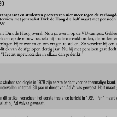
20
ransparant en studenten protesteren niet meer tegen de verhoogd
interview met journalist Dirk de Hoog die half maart met pensioen
VU?
mt Dirk de Hoog overal. Nou ja, overal op de VU-campus. Geklee
rfvlekken op de mouw bezoekt hij studentenvakbonden, de ondern
ringen bij te wonen en om vragen te stellen. Zo verwierf hij een 
olitiek van de afgelopen dertig jaar. Nu hij met pensioen gaat deelt
 “Het zit ingewikkelder in elkaar dan je denkt.”
s student sociologie in 1978 zijn eerste bericht voor de toenmalige krant.
e intervallen, in totaal 30 jaar in dienst van Ad Valvas geweest. Half maart 
n dit artikel, verscheen het eerste freelance bericht in 1999. Per 1 maart 
rnalist bij Ad Valvas geweest.