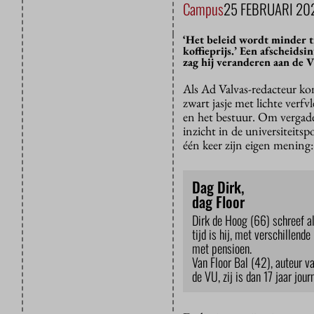
Campus
25 FEBRUARI 20
‘Het beleid wordt minder t
koffieprijs.’ Een afscheids
zag hij veranderen aan de 
Als Ad Valvas-redacteur ko
zwart jasje met lichte ve
en het bestuur. Om vergade
inzicht in de universiteitsp
één keer zijn eigen mening:
Dag Dirk,
dag Floor
Dirk de Hoog (66) schreef al
tijd is hij, met verschillend
met pensioen.
Van Floor Bal (42), auteur va
de VU, zij is dan 17 jaar jou