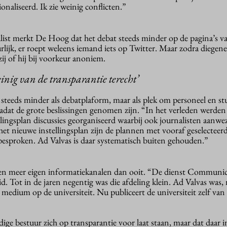
onaliseerd. Ik zie weinig conflicten.”
nalist merkt De Hoog dat het debat steeds minder op de pagina’s v
lijk, er roept weleens iemand iets op Twitter. Maar zodra diegen
zij of hij bij voorkeur anoniem.
inig van de transparantie terecht’
 steeds minder als debatplaform, maar als plek om personeel en s
adat de grote beslissingen genomen zijn. “In het verleden werden 
lingsplan discussies georganiseerd waarbij ook journalisten aanw
 het nieuwe instellingsplan zijn de plannen met vooraf geselecteer
esproken. Ad Valvas is daar systematisch buiten gehouden.”
en meer eigen informatiekanalen dan ooit. “De dienst Communic
. Tot in de jaren negentig was die afdeling klein. Ad Valvas was,
medium op de universiteit. Nu publiceert de universiteit zelf van 
ge bestuur zich op transparantie voor laat staan, maar dat daar in