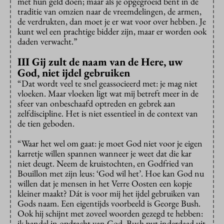
met hun geld doen; maar als je opgegroeid bent in de
traditie van omzien naar de vreemdelingen, de armen,
de verdrukten, dan moet je er wat voor over hebben. Je
kunt wel een prachtige bidder zijn, maar er worden ook
daden verwacht.”
III Gij zult de naam van de Here, uw
God, niet ijdel gebruiken
“Dat wordt veel te snel geassocieerd met: je mag niet
vloeken. Maar vloeken ligt wat mij betreft meer in de
sfeer van onbeschaafd optreden en gebrek aan
zelfdiscipline. Het is niet essentieel in de context van
de tien geboden.
“Waar het wel om gaat: je moet God niet voor je eigen
karretje willen spannen wanneer je weet dat die kar
niet deugt. Neem de kruistochten, en Godfried van
Bouillon met zijn leus: ‘God wil het’. Hoe kan God nu
willen dat je mensen in het Verre Oosten een kopje
kleiner maakt? Dát is voor mij het ijdel gebruiken van
Gods naam. Een eigentijds voorbeeld is George Bush.
Ook hij schijnt met zoveel woorden gezegd te hebben:
ik handel in opdracht van God. Bush put inderdaad uit