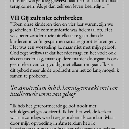
nu is het wel genoeg geweest, laat hem of haar nu maar
terugkomen. Als je dan zelf een leven beëindigt…”
VII Gij zult niet echtbreken
“Toen onze kinderen tien en vier jaar waren, zijn we
gescheiden. De communicatie was helemaal op, Het
was beter zonder ruzie uit elkaar te gaan dan de
kinderen in zo’n gespannen situatie groot te brengen.
Het was een worsteling ja, maar niet met mijn geloof.
God zegt weliswaar dat het niet mag, en het voelt ook
als een nederlaag, maar op deze manier doorgaan is ook
geen teken van zorgvuldig met elkaar omgaan. Ik zie
dit gebod meer als de opdracht om het zo lang mogelijk
samen te proberen.
‘In Amsterdam heb ik kennisgemaakt met een
intellectuele vorm van geloof’
“Ik heb het gereformeerde geloof nooit met
schuldgevoel geassocieerd. Ik kén het wel, de kerken
waar je zondags werd toegesproken als zondaar. Maar
door mijn opvoeding in Amsterdam heb ik
kennisgemaakt met een intellectuele vorm van geloof,