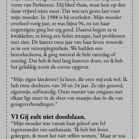
vorm van Parkinson. Hij bleef thuis, maar kon op den
duur vrijwel niets meer. Dat was een grote last voor
mijn moeder. In 1988 is hij overleden. Mijn moeder
overleed vorig jaar, ze was bijna 94, en tot haar
negentigste ging het erg goed. Daarna begon ze te
kwakkelen; ze kreeg een lichte attaque, had problemen
met zien. De laatste twee jaar van haar leven woonde
ze in een verzorgingstehuis. We hadden een
bezoekschema, ik ging meestal de hele zaterdag of
zondag. Dat heb ik heel lang kunnen doen, en ik heb
het gelukkig nooit als corvee opgevat.
“Mijn eigen kinderen? Ja hoor, die eren mij ook wel. Ik
heb twee dochters, van 30 en 24 jaar. Ze zijn gezond,
eigenwijs, zelfstandig. Onze manier van omgaan met
elkaar ligt meer in de sfeer van maatjes dan in die van
gezagsverhoudingen.”
VI Gij zult niet doodslaan.
“Mijn moeder was vanuit haar geloof een fel
tegenstander van euthanasie. ‘Ik heb het leven
gekregen, ik moet het niet willen nemen.’ Maar ze was