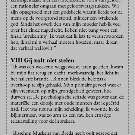
een rationeler omgaan met geloofsvraagstukken. Wij
zijn opgegroeid met een godsbeeld waarin liefde tot de
mens op de voorgrond stond, minder een wrakende
god. Sinds het overlijden van mijn moeder heb ik veel
over het einde nagedacht. Ik ben niet bang voor een
finale ‘afrekening’. Ik weet dat ik iets te verantwoorden
heb, ik zal mijn verhaal moeten houden, maar ik kan
dat verhaal wel kwijt.”
VIII Gij zult niet stelen
“Ik was een weekend weggeweest, jaren geleden, kwam
bij mijn flat terug en dacht: merkwaardig, het licht in
het halletje brandt… Binnen bleek de hele zaak
overhoop te zijn gehaald. Mijn primaire gevoel was: er
zijn vreemden op mijn grondgebied geweest, hoe
durven ze. De psychologische schade was groter dan de
materiële: een doosje met oude munten dat ik geërfd
had. Het was net na mijn scheiding, ik woonde in de
Bijlmermeer, was zo arm als een rat. Een ernstige
teleurstelling voor de inbrekers.
“Bisschop Muskens van Breda heeft ooit gezegd dat