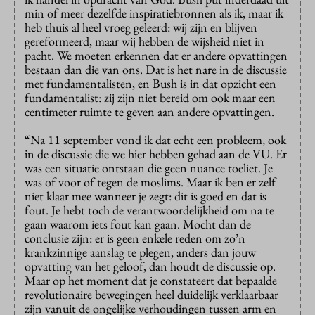
min of meer dezelfde inspiratiebronnen als ik, maar ik
heb thuis al heel vroeg geleerd: wij zijn en blijven
gereformeerd, maar wij hebben de wijsheid niet in
pacht. We moeten erkennen dat er andere opvattingen
bestaan dan die van ons. Dat is het nare in de discussie
met fundamentalisten, en Bush is in dat opzicht een
fundamentalist: zij zijn niet bereid om ook maar een
centimeter ruimte te geven aan andere opvattingen.
“Na 11 september vond ik dat echt een probleem, ook
in de discussie die we hier hebben gehad aan de VU. Er
was een situatie ontstaan die geen nuance toeliet. Je
was of voor of tegen de moslims. Maar ik ben er zelf
niet klaar mee wanneer je zegt: dit is goed en dat is
fout. Je hebt toch de verantwoordelijkheid om na te
gaan waarom iets fout kan gaan. Mocht dan de
conclusie zijn: er is geen enkele reden om zo’n
krankzinnige aanslag te plegen, anders dan jouw
opvatting van het geloof, dan houdt de discussie op.
Maar op het moment dat je constateert dat bepaalde
revolutionaire bewegingen heel duidelijk verklaarbaar
zijn vanuit de ongelijke verhoudingen tussen arm en