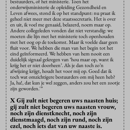
bestuurders, of het ministerie. Toen het
onderwijsministerie de opleiding Gezondheid en
Leven afwees, stond ik op het standpunt: nu praat ik
geheel niet meer met deze staatssecretaris. Het is over
en uit, ik voel me genaaid, belazerd, noem maar op.
Andere collegeleden vonden dat niet verstandig: we
moeten die lijn met het ministerie toch openhouden
met het oog op de toekomst. Maar ik voelde daar geen
fluit voor. We hebben die man van het begin tot het
eind geïnformeerd. We hebben van hem nooit een
duidelijk signaal gekregen van ‘hou maar op, want ik
krijg het er niet doorheen’. Als je dan toch zo’n
afwijzing krijgt, houdt het voor mij op. Goed dat ik
toch wat omzichtigere bestuurders om mij heen heb?
Ja, ha!, dat kun je wel zeggen, anders zou het een zootje
zijn geworden.'”
X Gij zult niet begeren uws naasten huis;
gij zult niet begeren uws naasten vrouw,
noch zijn dienstknecht, noch zijn
dienstmaagd, noch zijn rund, noch zijn
ezel, noch iets dat van uw naaste is.