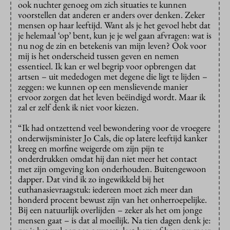
ook nuchter genoeg om zich situaties te kunnen
voorstellen dat anderen er anders over denken. Zeker
mensen op haar leeftijd. Want als je het gevoel hebt dat
je helemaal ‘op’ bent, kun je je wel gaan afvragen: wat is
nu nog de zin en betekenis van mijn leven? Ook voor
mij is het onderscheid tussen geven en nemen
essentieel. Ik kan er wel begrip voor opbrengen dat
artsen – uit mededogen met degene die ligt te lijden –
zeggen: we kunnen op een menslievende manier
ervoor zorgen dat het leven beëindigd wordt. Maar ik
zal er zelf denk ik niet voor kiezen.
“Ik had ontzettend veel bewondering voor de vroegere
onderwijsminister Jo Cals, die op latere leeftijd kanker
kreeg en morfine weigerde om zijn pijn te
onderdrukken omdat hij dan niet meer het contact
met zijn omgeving kon onderhouden. Buitengewoon
dapper. Dat vind ik zo ingewikkeld bij het
euthanasievraagstuk: iedereen moet zich meer dan
honderd procent bewust zijn van het onherroepelijke.
Bij een natuurlijk overlijden – zeker als het om jonge
mensen gaat – is dat al moeilijk. Na tien dagen denk je: