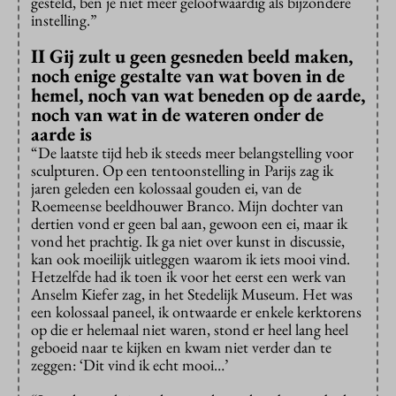
gesteld, ben je niet meer geloofwaardig als bijzondere
instelling.”
II Gij zult u geen gesneden beeld maken,
noch enige gestalte van wat boven in de
hemel, noch van wat beneden op de aarde,
noch van wat in de wateren onder de
aarde is
“De laatste tijd heb ik steeds meer belangstelling voor
sculpturen. Op een tentoonstelling in Parijs zag ik
jaren geleden een kolossaal gouden ei, van de
Roemeense beeldhouwer Branco. Mijn dochter van
dertien vond er geen bal aan, gewoon een ei, maar ik
vond het prachtig. Ik ga niet over kunst in discussie,
kan ook moeilijk uitleggen waarom ik iets mooi vind.
Hetzelfde had ik toen ik voor het eerst een werk van
Anselm Kiefer zag, in het Stedelijk Museum. Het was
een kolossaal paneel, ik ontwaarde er enkele kerktorens
op die er helemaal niet waren, stond er heel lang heel
geboeid naar te kijken en kwam niet verder dan te
zeggen: ‘Dit vind ik echt mooi…’