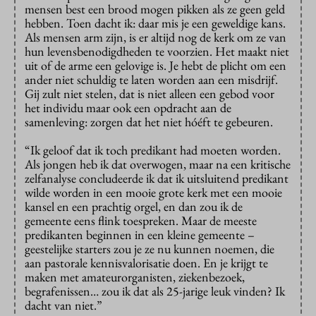
mensen best een brood mogen pikken als ze geen geld
hebben. Toen dacht ik: daar mis je een geweldige kans.
Als mensen arm zijn, is er altijd nog de kerk om ze van
hun levensbenodigdheden te voorzien. Het maakt niet
uit of de arme een gelovige is. Je hebt de plicht om een
ander niet schuldig te laten worden aan een misdrijf.
Gij zult niet stelen, dat is niet alleen een gebod voor
het individu maar ook een opdracht aan de
samenleving: zorgen dat het niet hóéft te gebeuren.
“Ik geloof dat ik toch predikant had moeten worden.
Als jongen heb ik dat overwogen, maar na een kritische
zelfanalyse concludeerde ik dat ik uitsluitend predikant
wilde worden in een mooie grote kerk met een mooie
kansel en een prachtig orgel, en dan zou ik de
gemeente eens flink toespreken. Maar de meeste
predikanten beginnen in een kleine gemeente –
geestelijke starters zou je ze nu kunnen noemen, die
aan pastorale kennisvalorisatie doen. En je krijgt te
maken met amateurorganisten, ziekenbezoek,
begrafenissen… zou ik dat als 25-jarige leuk vinden? Ik
dacht van niet.”