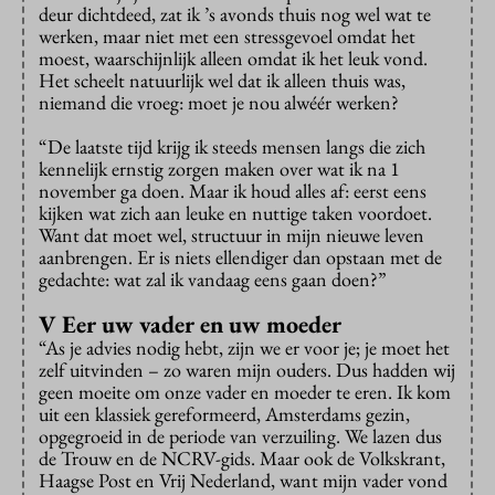
deur dichtdeed, zat ik ’s avonds thuis nog wel wat te
werken, maar niet met een stressgevoel omdat het
moest, waarschijnlijk alleen omdat ik het leuk vond.
Het scheelt natuurlijk wel dat ik alleen thuis was,
niemand die vroeg: moet je nou alwéér werken?
“De laatste tijd krijg ik steeds mensen langs die zich
kennelijk ernstig zorgen maken over wat ik na 1
november ga doen. Maar ik houd alles af: eerst eens
kijken wat zich aan leuke en nuttige taken voordoet.
Want dat moet wel, structuur in mijn nieuwe leven
aanbrengen. Er is niets ellendiger dan opstaan met de
gedachte: wat zal ik vandaag eens gaan doen?”
V Eer uw vader en uw moeder
“As je advies nodig hebt, zijn we er voor je; je moet het
zelf uitvinden – zo waren mijn ouders. Dus hadden wij
geen moeite om onze vader en moeder te eren. Ik kom
uit een klassiek gereformeerd, Amsterdams gezin,
opgegroeid in de periode van verzuiling. We lazen dus
de Trouw en de NCRV-gids. Maar ook de Volkskrant,
Haagse Post en Vrij Nederland, want mijn vader vond