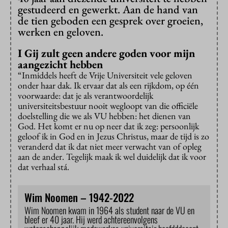
gestudeerd en gewerkt. Aan de hand van
de tien geboden een gesprek over groeien,
werken en geloven.
I Gij zult geen andere goden voor mijn
aangezicht hebben
“Inmiddels heeft de Vrije Universiteit vele geloven
onder haar dak. Ik ervaar dat als een rijkdom, op één
voorwaarde: dat je als verantwoordelijk
universiteitsbestuur nooit wegloopt van die officiële
doelstelling die we als VU hebben: het dienen van
God. Het komt er nu op neer dat ik zeg: persoonlijk
geloof ik in God en in Jezus Christus, maar de tijd is zo
veranderd dat ik dat niet meer verwacht van of opleg
aan de ander. Tegelijk maak ik wel duidelijk dat ik voor
dat verhaal stá.
Wim Noomen – 1942-2022
Wim Noomen kwam in 1964 als student naar de VU en
bleef er 40 jaar. Hij werd achtereenvolgens