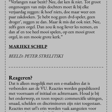
“Verlangen naar bezit? Nee, dat ken ik niet. Tot groot
ongenoegen van mijn dochters moet ik bij elke
verjaardag zeggen: ik hoef niets, doe maar weer een
paar zakdoeken. ‘Je hebt nog geen dvd-speler, geen
droger’, zeggen ze dan. Maar ik mis dat ook niet. Nee,
zelfs geen orgel. Dan zou ik nog liever les nemen, en
dan af en toe heel mooi spelen, op een mooi groot
orgel, in een mooie grote kerk.”
MARIEKE SCHILP
BEELD: PETER STRELITSKI
Reageren?
Dat is alleen mogelijk met een e-mailadres dat is
verbonden aan de VU. Reacties worden gepubliceerd
met voornaam of initiaal en achternaam. Houd je bij
het onderwerp, en toon respect: commerciële uitingen,
smaad, schelden en discrimineren zijn niet toegestaan.
Reacties met url’s erin worden vaak aangezien voor