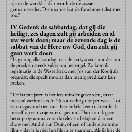
rijk in de wereld – dan wordt de discussie
genuanceerder. Die nuance laat de fundamentalist niet
toe.”
IV Gedenk de sabbatdag, dat gij die
heiligt, zes dagen zult gij arbeiden en al
uw werk doen; maar de zevende dag is de
sabbat van de Here uw God, dan zult gij
geen werk doen
“Ik ga nog elke zondag naar de kerk, steeds minder om
de preek en steeds vaker om het orgel. Zo kom ik
regelmatig in de Westerkerk, met Jos van der Kooij als
organist; die speelt mooier dan menig predikant kan
preken.
“De laatste jaren is het iets minder geworden, maar
meestal werkte ik zo’n 75 tot tachtig uur per week. Tot
zaterdagavond tien uur. Een enkele keer trakteerde ik
mezelf op een vrije zaterdagavond. Dan kon ik geen
beter programma voor de televisie bekijken dan een
show met André van Duin, of een of andere stomme
film – dat je je niet hoefde in te spannen. Als ik hier de