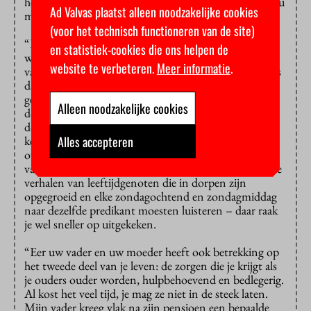
het raar dat mijn moeder het anders allemaal alleen zou
Ad Valvas plaatst alleen noodzakelijke cookies
moeten doen.
(voor het technisch functioneren van de site)
“Elke zondag maakten mijn broer en ik een lange
en statistiek-cookies die ons helpen de
wandeling met onze vader, steevast eindigend in een
website te verbeteren.
Meer informatie
.
van de Amsterdamse kerken. Wat het geloof betreft, is
dat misschien wel mijn redding geweest. We werden
geconfronteerd met de echte kanseltijgers van toen:
Alleen noodzakelijke cookies
dominee Overduin die in Dachau had gezeten,
dominee Van Andel, professor Ridderbos, allemaal
Alles accepteren
keien van predikanten. Bovendien waren er
overwegend prima organisten, en zo’n hele dag met je
vader was alleen al een feest. Als ik dat vergelijk met de
verhalen van leeftijdgenoten die in dorpen zijn
opgegroeid en elke zondagochtend en zondagmiddag
naar dezelfde predikant moesten luisteren – daar raak
je wel sneller op uitgekeken.
“Eer uw vader en uw moeder heeft ook betrekking op
het tweede deel van je leven: de zorgen die je krijgt als
je ouders ouder worden, hulpbehoevend en bedlegerig.
Al kost het veel tijd, je mag ze niet in de steek laten.
Mijn vader kreeg vlak na zijn pensioen een bepaalde