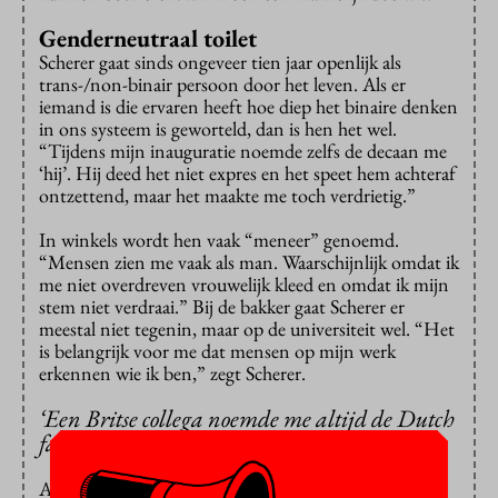
Genderneutraal toilet
Scherer gaat sinds ongeveer tien jaar openlijk als
trans-/non-binair persoon door het leven. Als er
iemand is die ervaren heeft hoe diep het binaire denken
in ons systeem is geworteld, dan is hen het wel.
“Tijdens mijn inauguratie noemde zelfs de decaan me
‘hij’. Hij deed het niet expres en het speet hem achteraf
ontzettend, maar het maakte me toch verdrietig.”
In winkels wordt hen vaak “meneer” genoemd.
“Mensen zien me vaak als man. Waarschijnlijk omdat ik
me niet overdreven vrouwelijk kleed en omdat ik mijn
stem niet verdraai.” Bij de bakker gaat Scherer er
meestal niet tegenin, maar op de universiteit wel. “Het
is belangrijk voor me dat mensen op mijn werk
erkennen wie ik ben,” zegt Scherer.
‘Een Britse collega noemde me altijd de Dutch
faggot’
Aan de VU heeft hen wisselende ervaringen. “De