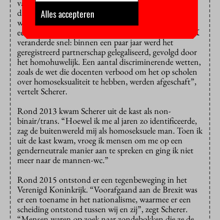
van LHBTQ+-rechten dan Nederland, waar Scherer
daarvoor woonde. “Toen we naar het VK kwamen,
Alles accepteren
was ons huwelijk daar niet geldig en verloren we ook
een aantal andere rechten. Maar het klimaat in het VK
veranderde snel: binnen een paar jaar werd het
geregistreerd partnerschap gelegaliseerd, gevolgd door
het homohuwelijk. Een aantal discriminerende wetten,
zoals de wet die docenten verbood om het op scholen
over homoseksualiteit te hebben, werden afgeschaft”,
vertelt Scherer.
Rond 2013 kwam Scherer uit de kast als non-
binair/trans. “Hoewel ik me al jaren zo identificeerde,
zag de buitenwereld mij als homoseksuele man. Toen ik
uit de kast kwam, vroeg ik mensen om me op een
genderneutrale manier aan te spreken en ging ik niet
meer naar de mannen-wc.”
Rond 2015 ontstond er een tegenbeweging in het
Verenigd Koninkrijk. “Voorafgaand aan de Brexit was
er een toename in het nationalisme, waarmee er een
scheiding ontstond tussen wij en zij”, zegt Scherer.
“Mensen waren op zoek naar zondebokken die ze de