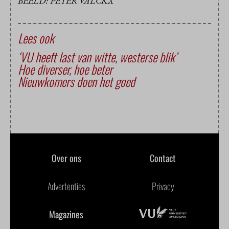
BEELD: PETER VALCKX
Lees ook
‘VU heeft last van witte, westerse blik’
Hoe diverser, hoe beter
Nieuwkomers doen het goed
Over ons
Contact
Advertenties
Privacy
Magazines