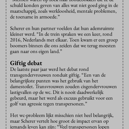
schuld konden geven van alles wat niet goed ging in de
maatschappij, zoals werkloosheid, mentale problemen,
de toename in armoede.”
Scherer en hun partner voelden dat hun ademruimte
kleiner werd. “In de trein spraken we een keer, rond
2016, Nederlands met elkaar. Toen kwam er een groep
boomers binnen die ons zeiden dat we terug moesten
gaan naar ons eigen land.”
Giftig debat
De laatste paar jaar werd het debat rond
transgendervrouwen ronduit giftig. “Een van de
belangrijkste punten was het gebruik van het
damestoilet. Transvrouwen zouden cisgendervrouwen
lastigvallen op de wc. Dit is nooit daadwerkelijk
gebeurd, maar het werd als excuus gebruikt voor een
golf van agressie tegen transpersonen.”
Het wc-probleem lijkt misschien niet heel belangrijk,
maar Scherer vertelt hoe groot de impact ervan op
iemands leven kan zijn: “Veel transpersonen lopen