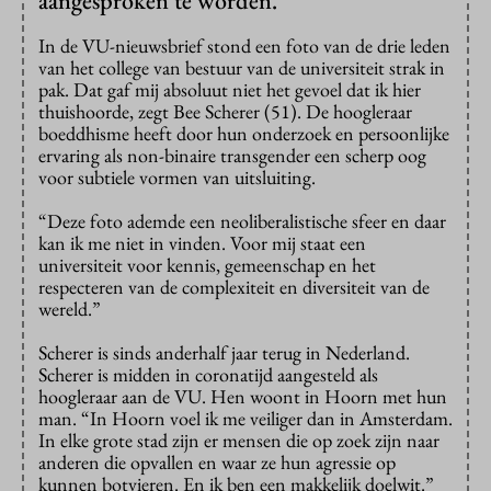
aangesproken te worden.
In de VU-nieuwsbrief stond een foto van de drie leden
van het college van bestuur van de universiteit strak in
pak. Dat gaf mij absoluut niet het gevoel dat ik hier
thuishoorde, zegt Bee Scherer (51). De hoogleraar
boeddhisme heeft door hun onderzoek en persoonlijke
ervaring als non-binaire transgender een scherp oog
voor subtiele vormen van uitsluiting.
“Deze foto ademde een neoliberalistische sfeer en daar
kan ik me niet in vinden. Voor mij staat een
universiteit voor kennis, gemeenschap en het
respecteren van de complexiteit en diversiteit van de
wereld.”
Scherer is sinds anderhalf jaar terug in Nederland.
Scherer is midden in coronatijd aangesteld als
hoogleraar aan de VU. Hen woont in Hoorn met hun
man. “In Hoorn voel ik me veiliger dan in Amsterdam.
In elke grote stad zijn er mensen die op zoek zijn naar
anderen die opvallen en waar ze hun agressie op
kunnen botvieren. En ik ben een makkelijk doelwit.”