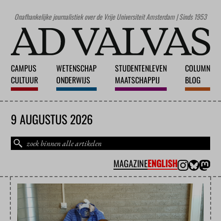
Onafhankelijke journalistiek over de Vrije Universiteit Amsterdam | Sinds 1953
CAMPUS
WETENSCHAP
STUDENTENLEVEN
COLUMN
CULTUUR
ONDERWIJS
MAATSCHAPPIJ
BLOG
9 AUGUSTUS 2026
MAGAZINE
ENGLISH