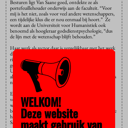
Besturen ligt Van Saane goed, ontdekte ze als
portefeuillehouder onderwijs aan de faculteit. “Voor
mij is het niet, zoals voor veel andere wetenschappers,
een tijdelijke klus die er nou eenmaal bij hoort.” Ze
wordt aan de Universiteit voor Humanistiek ook
benoemd als hoogleraar godsdienstpsychologie, “dus
de lijn met de wetenschap blijft behouden.”
Haar werk als rector daar is vergelijkbaar met het werk
dat ze nu nog hier doet, denkt Van Saane. De UvH
richt zich vooral op de geesteswetenschappen en kent
geen bètafaculteiten en andere disciplines, maar de
Universiteit Utrecht is haar “grote broer”, waarmee
allerlei samenwerkingsverbanden bestaan. “De UvH is
niet geïsoleerd”, aldus Van Saane.
En of ze zich met haar christelijke profiel thuis zal
WELKOM!
voelen tussen de humanisten? “Op deze faculteit
werken we toch ook samen met moslims, hindoes,
Deze website
boeddhisten en de zeer vrijzinnige remonstranten? We
hebben zelfs een leerstoel humanisme”, aldus Van
maakt gebruik van
Saane.