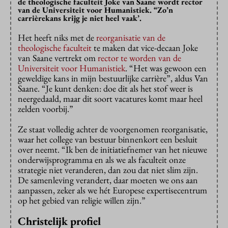
de theologische faculteit Joke van Saane wordt rector
van de Universiteit voor Humanistiek. “Zo’n
carrièrekans krijg je niet heel vaak’.
Het heeft niks met de
reorganisatie van de
theologische faculteit
te maken dat vice-decaan Joke
van Saane vertrekt om
rector te worden van de
Universiteit voor Humanistiek
. “Het was gewoon een
geweldige kans in mijn bestuurlijke carrière”, aldus Van
Saane. “Je kunt denken: doe dit als het stof weer is
neergedaald, maar dit soort vacatures komt maar heel
zelden voorbij.”
Ze staat volledig achter de voorgenomen reorganisatie,
waar het college van bestuur binnenkort een besluit
over neemt. “Ik ben de initiatiefnemer van het nieuwe
onderwijsprogramma en als we als faculteit onze
strategie niet veranderen, dan zou dat niet slim zijn.
De samenleving verandert, daar moeten we ons aan
aanpassen, zeker als we hét Europese expertisecentrum
op het gebied van religie willen zijn.”
Christelijk profiel