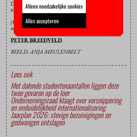
Davidts op uit onvrede met het bezuinigings- en
Alleen noodzakelijke cookies
inkrimpingsbeleid aan de VU.
Alles accepteren
(Op de foto: Thijl Sunier bij zijn inaugurele oratie in
november 2009)
PETER BREEDVELD
BEELD: ANJA MEULENBELT
Lees ook
Met dalende studentenaantallen liggen deze
twee gevaren op de loer
Ondernemingsraad klaagt over versnippering
en onduidelijkheid internationalisering
Jaarplan 2026: stevige bezuinigingen en
gedwongen ontslagen