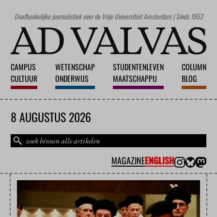
Onafhankelijke journalistiek over de Vrije Universiteit Amsterdam | Sinds 1953
CAMPUS
WETENSCHAP
STUDENTENLEVEN
COLUMN
CULTUUR
ONDERWIJS
MAATSCHAPPIJ
BLOG
8 AUGUSTUS 2026
MAGAZINE
ENGLISH