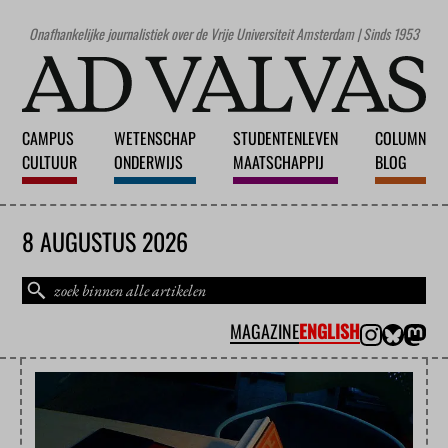
Onafhankelijke journalistiek over de Vrije Universiteit Amsterdam | Sinds 1953
CAMPUS
WETENSCHAP
STUDENTENLEVEN
COLUMN
CULTUUR
ONDERWIJS
MAATSCHAPPIJ
BLOG
8 AUGUSTUS 2026
MAGAZINE
ENGLISH