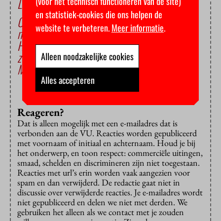
(voor het technisch functioneren van de site)
Lees ook
en statistiek-cookies die ons helpen de
Onderzoekers kun je geen ‘cijfer’ geven voor
website te verbeteren.
Meer informatie
.
maatschappelijke relevantie
Hulpverleners moeten beter voor zichzelf
zorgen
Alleen noodzakelijke cookies
Meten maakt meer kapot dan je lief is
Alles accepteren
Reageren?
Dat is alleen mogelijk met een e-mailadres dat is
verbonden aan de VU. Reacties worden gepubliceerd
met voornaam of initiaal en achternaam. Houd je bij
het onderwerp, en toon respect: commerciële uitingen,
smaad, schelden en discrimineren zijn niet toegestaan.
Reacties met url’s erin worden vaak aangezien voor
spam en dan verwijderd. De redactie gaat niet in
discussie over verwijderde reacties. Je e-mailadres wordt
niet gepubliceerd en delen we niet met derden. We
gebruiken het alleen als we contact met je zouden