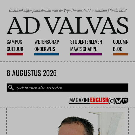
Onafhankelijke journalistiek over de Vrije Universiteit Amsterdam | Sinds 1953
CAMPUS
WETENSCHAP
STUDENTENLEVEN
COLUMN
CULTUUR
ONDERWIJS
MAATSCHAPPIJ
BLOG
8 AUGUSTUS 2026
MAGAZINE
ENGLISH