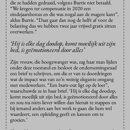
die ze hadden gedraaid, volgens Burrie niet betaald.
“We kregen ter compensatie in 2020 een
eindejaarsbonus en die was nogal aan de magere kant”,
aldus Burrie. “Daar gaat dan nog de helft af voor de
belasting dus we hebben twee jaar vrijwel gratis zitten
overwerken.”
‘Hij is elke dag doodop, komt moeilijk uit zijn
bed, is geëmotioneerd door alles’
Zijn vrouw, die hoogzwanger was, zag haar man lijden
onder deze toestand en besloot de ondernemingsraad
een brief te schrijven, om die er van te doordringen
wat de impact was van zo’n weinig elegante omgang
met medewerkers. “Een burn-out ligt op de loer”,
waarschuwde ze in haar brief. ‘Hij is elke dag doodop,
komt moeilijk uit zijn bed, is geëmotioneerd door alles
en zou nu niets liever willen dan hieruit te stappen en
bij iemand anders aan het werk te gaan die hem wel
waardeert, een opleiding geeft en kansen om te
groeien.’