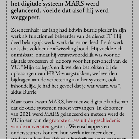
het digitale systeem MARS werd
gelanceerd, voelde dat alsof hij werd
weggepest.
Zeseneenhalf jaar lang had Edwin Burrie plezier in zijn
werk als functioneel beheerder van de dienst IT. Hij
deed belangrijk werk, werk dat ertoe deed. Leuk werk
ook, dat voldoende afwisseling bood. Hij voelde zich
onmisbaar, omdat hij verantwoordelijk was voor de
digitale processen bij de zorg voor het personeel van de
VU. “Mijn collega’s en ik werden betrokken bij de
oplossingen van HRM-vraagstukken, we leverden
bijdragen aan de verbetering aan het systeem, ook
inhoudelijk. Je had het gevoel dat je wat waard was”,
aldus Burrie.
Maar toen kwam MARS, het nieuwe digitale landschap
dat de oude systemen moest vervangen. In de zomer
van 2021 werd MARS gelanceerd en meteen werd de
VU in een van de
grootste crises uit de geschiedenis
van de universiteit
gestort. Wetenschappers en
ondersteuners konden hun werk niet meer doen,
studenten konden zich niet inschrijven voor cursussen