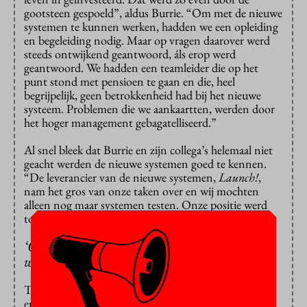
gootsteen gespoeld”, aldus Burrie. “Om met de nieuwe
systemen te kunnen werken, hadden we een opleiding
en begeleiding nodig. Maar op vragen daarover werd
steeds ontwijkend geantwoord, áls erop werd
geantwoord. We hadden een teamleider die op het
punt stond met pensioen te gaan en die, heel
begrijpelijk, geen betrokkenheid had bij het nieuwe
systeem. Problemen die we aankaartten, werden door
het hoger management gebagatelliseerd.”
Al snel bleek dat Burrie en zijn collega’s helemaal niet
geacht werden de nieuwe systemen goed te kennen.
“De leverancier van de nieuwe systemen,
Launch!
,
nam het gros van onze taken over en wij mochten
alleen nog maar systemen testen. Onze positie werd
totaal uitgehold, onze waarde daalde naar nul.”
‘Onze positie werd totaal uitgehold, onze
waarde daalde naar nul’
Toen Burrie een consultant van Launch! vroeg of hij
en zijn collega’s ook bepaalde configuraties mochten