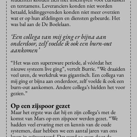
en tentamens. Leveranciers konden niet worden
betaald, leidinggevenden konden niet meer overzien
wat er op hun afdelingen en diensten gebeurde. Het
was bal aan de De Boelelaan.
‘Een collega van mij ging er bijna aan
onderdoor, zelf voelde ik ook een burn-out
aankomen’
“Het was een superzware periode, al vóórdat het
nieuwe systeem live ging”, vertelt Burrie. “We draaiden
veel uren, de werkdruk was gigantisch. Een collega van
mij ging er bijna aan onderdoor, zelf voelde ik ook een
burn-out aankomen. Andere collega’s hielden het voor
gezien.”
Op een zijspoor gezet
Maar het ergste was dat hij en zijn collega’s met de
komst van Mars op een zijspoor werden gezet. “We
hadden veel ervaring met en kennis van de oude
systemen, daar hebben we een aantal jaren van ons
leven in geïnvesteerd. Dat werd zo even door de