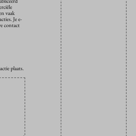
ubliceerd
rciële
den vaak
ties. Je e-
we contact
ctie plaats.