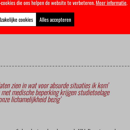
n eigen manier van weergave kunnen kiezen.”
k-cookies die ons helpen de website te verbeteren.
Meer informatie
.
r hierin voorop kunnen lopen. “We hebben hier het juiste klimaa
jk op de VU. Mijn ideaal is een universiteit waar je helemaal geen be
zakelijke cookies
Alles accepteren
t een beperking, omdat de omgeving zo ontworpen is dat ze ge
laten zien in wat voor absurde situaties ik kom’
 met medische beperking krijgen studietoelage
onze lichamelijkheid bezig’