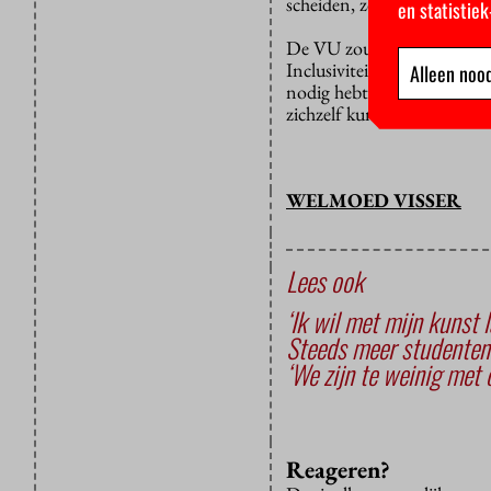
scheiden, zodat mensen hu
en statistie
De VU zou volgens Schreibe
Inclusiviteit is al belangri
Alleen nood
nodig hebt voor mensen me
zichzelf kunnen redden.”
WELMOED VISSER
Lees ook
‘Ik wil met mijn kunst 
Steeds meer studenten
‘We zijn te weinig met 
Reageren?