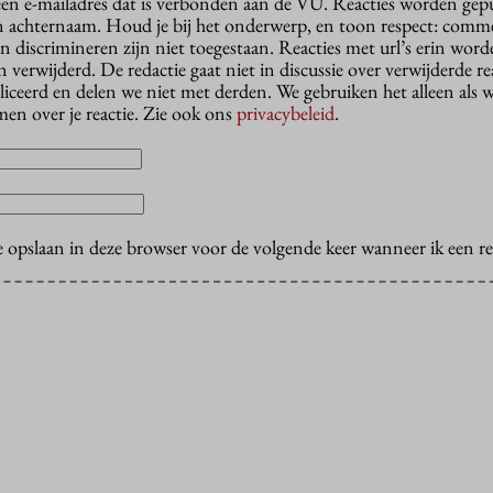
 een e-mailadres dat is verbonden aan de VU. Reacties worden gep
n achternaam. Houd je bij het onderwerp, en toon respect: comme
n discrimineren zijn niet toegestaan. Reacties met url’s erin wor
erwijderd. De redactie gaat niet in discussie over verwijderde reac
liceerd en delen we niet met derden. We gebruiken het alleen als 
en over je reactie. Zie ook ons
privacybeleid
.
e opslaan in deze browser voor de volgende keer wanneer ik een rea