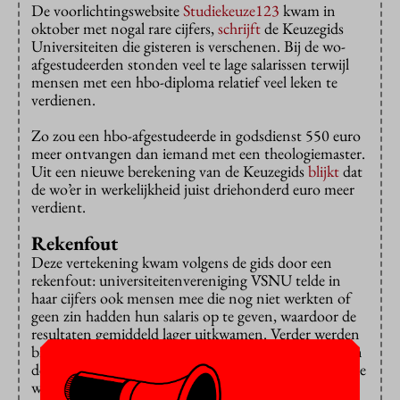
De voorlichtingswebsite
Studiekeuze123
kwam in
oktober met nogal rare cijfers,
schrijft
de Keuzegids
Universiteiten die gisteren is verschenen. Bij de wo-
afgestudeerden stonden veel te lage salarissen terwijl
mensen met een hbo-diploma relatief veel leken te
verdienen.
Zo zou een hbo-afgestudeerde in godsdienst 550 euro
meer ontvangen dan iemand met een theologiemaster.
Uit een nieuwe berekening van de Keuzegids
blijkt
dat
de wo’er in werkelijkheid juist driehonderd euro meer
verdient.
Rekenfout
Deze vertekening kwam volgens de gids door een
rekenfout: universiteitenvereniging VSNU telde in
haar cijfers ook mensen mee die nog niet werkten of
geen zin hadden hun salaris op te geven, waardoor de
resultaten gemiddeld lager uitkwamen. Verder werden
bij hbo-afgestudeerden neveninkomsten meegeteld en
de parttime-salarissen omgerekend naar fulltime. Bij de
wo’ers werd dit niet gedaan.