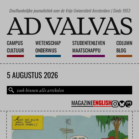
Onafhankelijke journalistiek over de Vrije Universiteit Amsterdam | Sinds 1953
CAMPUS
WETENSCHAP
STUDENTENLEVEN
COLUMN
CULTUUR
ONDERWIJS
MAATSCHAPPIJ
BLOG
5 AUGUSTUS 2026
MAGAZINE
ENGLISH