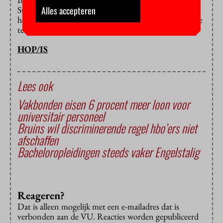
Alles accepteren
Studiekeuze123. De hoge hbo-salarissen worden
herzien. De Keuzegids is uitgenodigd om hierover mee
te denken: dat vindt de redactie “sportief”.
HOP/IS
Lees ook
Vakbonden eisen 6 procent meer loon voor
universitair personeel
Bruins wil discriminerende regel hbo’ers niet
afschaffen
Bachelor­opleidingen steeds vaker Engelstalig
Reageren?
Dat is alleen mogelijk met een e-mailadres dat is
verbonden aan de VU. Reacties worden gepubliceerd