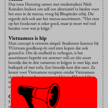
Dus toen Henning samen met medestudent Niels
Reinders besloot om zelf een alternatief te bieden voor
het eten in de mensa, vroeg hij Bhupinder erbij. Die
ergerde zich ook aan het mensa-assortiment. “Het eten
op het foodcourt is zeker goed, maar je moet wel veel
betalen voor wat je krijgt.”
Vietnamees is hip
Hun concept is extreem simpel. Studenten kunnen bij
VUetnam goedkoop én snel eten kopen dat ook
gezond is. Om de snelheid te verhogen, is het
assortiment beperkt tot
summer rolls
en één soort
broodje dat in drie varianten te krijgen is: met kip, met
buikspek of met tofu. Een broodje kost drie euro. Ze
kozen voor Vietnamese recepten omdat Vietnamees
eten in Amsterdam momenteel hip is. “Het is lekker,
maar ook erg gezond. Er zit veel groente bij. Ook bij
ons broodje.”
Concurrentie
Het duurde uiteindelijk driekwart jaar voordat de
studenten toestemming kregen om op de campus te