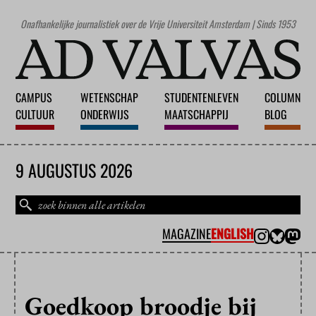
Onafhankelijke journalistiek over de Vrije Universiteit Amsterdam | Sinds 1953
CAMPUS
WETENSCHAP
STUDENTENLEVEN
COLUMN
CULTUUR
ONDERWIJS
MAATSCHAPPIJ
BLOG
9 AUGUSTUS 2026
MAGAZINE
ENGLISH
Goedkoop broodje bij