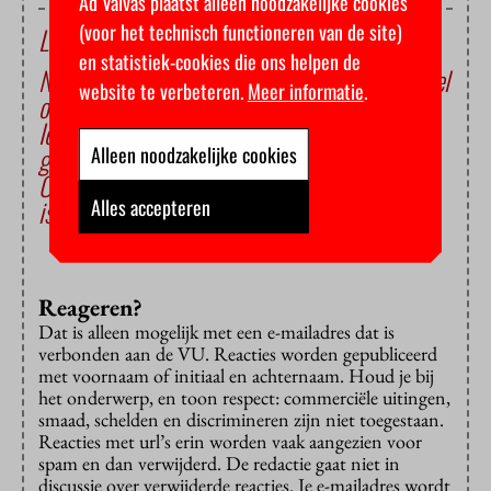
Ad Valvas plaatst alleen noodzakelijke cookies
(voor het technisch functioneren van de site)
Lees ook
en statistiek-cookies die ons helpen de
Nieuwe fusiefaculteit blijft steken in gesteggel
website te verbeteren.
Meer informatie
.
over reglementen
Iedere student moet zich gezien en
gewaardeerd voelen
Alleen noodzakelijke cookies
Ondernemingsraad weet niet wat een school
is
Alles accepteren
Reageren?
Dat is alleen mogelijk met een e-mailadres dat is
verbonden aan de VU. Reacties worden gepubliceerd
met voornaam of initiaal en achternaam. Houd je bij
het onderwerp, en toon respect: commerciële uitingen,
smaad, schelden en discrimineren zijn niet toegestaan.
Reacties met url’s erin worden vaak aangezien voor
spam en dan verwijderd. De redactie gaat niet in
discussie over verwijderde reacties. Je e-mailadres wordt