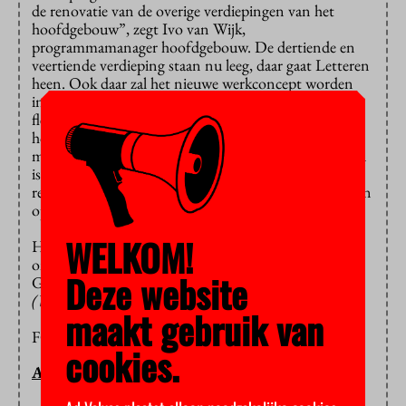
de renovatie van de overige verdiepingen van het
hoofdgebouw”, zegt Ivo van Wijk,
programmamanager hoofdgebouw. De dertiende en
veertiende verdieping staan nu leeg, daar gaat Letteren
heen. Ook daar zal het nieuwe werkconcept worden
ingevoerd: meer ruimte en minder vaste werkplekken,
flexplekken dus. De economische faculteit komt ook
hogerop in het gebouw, waardoor er in het
middengebied meer ruimte komt die niet gereserveerd
is voor een bepaalde faculteit. “Door deze manier van
renoveren kun je groei en krimp zonder verbouwingen
opvangen”, aldus Van Wijk.
WELKOM!
Het masterplan van de tweede verdieping is
ontworpen door architect Tanja Buijs. Het project
Deze website
Godgeleerdheid/Wijsbegeerte kostte 1.952.000,-.
(WC)
maakt gebruik van
FOTO: STUDIOVU/YVONNE COMPIER
cookies.
ADVALVAS AUTEURS