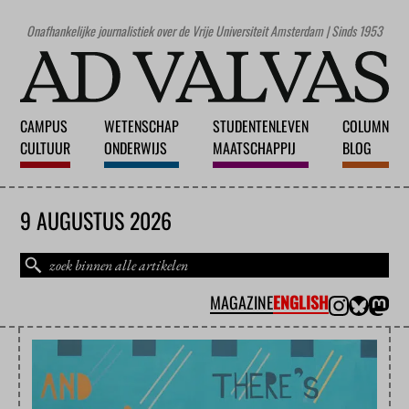
Onafhankelijke journalistiek over de Vrije Universiteit Amsterdam | Sinds 1953
CAMPUS
WETENSCHAP
STUDENTENLEVEN
COLUMN
CULTUUR
ONDERWIJS
MAATSCHAPPIJ
BLOG
9 AUGUSTUS 2026
MAGAZINE
ENGLISH