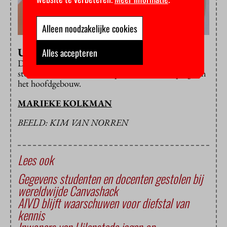
Alleen noodzakelijke cookies
Update:
Alles accepteren
De verdwenen kunstwerken zijn gevonden. Ze
stonden in een bezemkast op de tiende verdieping van
het hoofdgebouw.
MARIEKE KOLKMAN
BEELD: KIM VAN NORREN
Lees ook
Gegevens studenten en docenten gestolen bij
wereldwijde Canvashack
AIVD blijft waarschuwen voor diefstal van
kennis