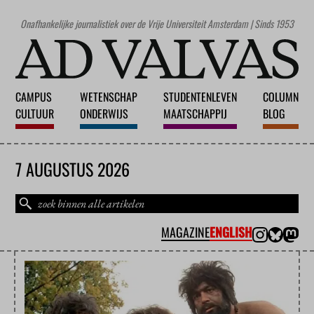
Onafhankelijke journalistiek over de Vrije Universiteit Amsterdam | Sinds 1953
CAMPUS
WETENSCHAP
STUDENTENLEVEN
COLUMN
CULTUUR
ONDERWIJS
MAATSCHAPPIJ
BLOG
7 AUGUSTUS 2026
MAGAZINE
ENGLISH