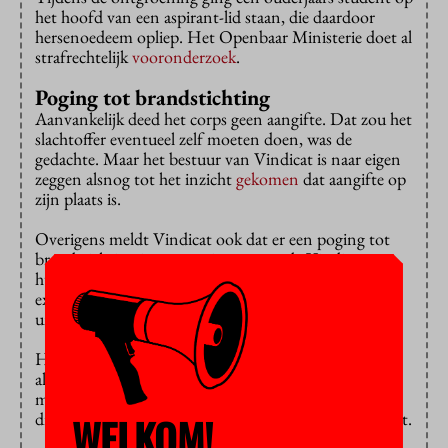
het hoofd van een aspirant-lid staan, die daardoor
hersenoedeem opliep. Het Openbaar Ministerie doet al
strafrechtelijk
vooronderzoek
.
Poging tot brandstichting
Aanvankelijk deed het corps geen aangifte. Dat zou het
slachtoffer eventueel zelf moeten doen, was de
gedachte. Maar het bestuur van Vindicat is naar eigen
zeggen alsnog tot het inzicht
gekomen
dat aangifte op
zijn plaats is.
Overigens meldt Vindicat ook dat er een poging tot
brandstichting is geweest in een van de Vindicat-
huizen. De vereniging heeft haar leden
gevraagd
om
extra voorzorgsmaatregelen te nemen, aldus
universiteitskrant UK.
Het Groningse studentencorps Vindicat kwam niet
alleen met de ontgroening in het nieuws, maar ook
met een ‘bangalijst’ van vrouwelijke eerstejaars leden
die op internet terechtkwam. De makers zijn geschorst.
WELKOM!