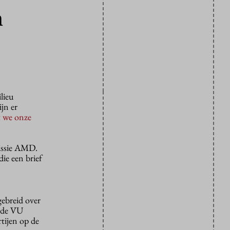
n
lieu
jn er
 we onze
issie AMD.
ie een brief
gebreid over
n de VU
tijen op de