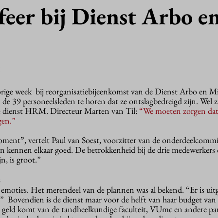
feer bij Dienst Arbo e
3
vorige week bij reorganisatiebijeenkomst van de Dienst Arbo en Mi
e 39 personeelsleden te horen dat ze ontslagbedreigd zijn. Wel zi
de dienst HRM. Directeur Marten van Til:
“We moeten zorgen dat
gen.”
ent”, vertelt Paul van Soest, voorzitter van de onderdeelcomm
en kennen elkaar goed. De betrokkenheid bij de drie medewerkers d
jn, is groot.”
s
 emoties. Het merendeel van de plannen was al bekend. “Er is uit
” Bovendien is de dienst maar voor de helft van haar budget va
et geld komt van de tandheelkundige faculteit, VUmc en andere par