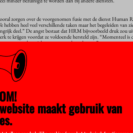
el minder bezuinigd te worden dan bij andere diensten.
vooral zorgen over de voorgenomen fusie met de dienst Human 
ben heel veel verschillende taken maar het begeleiden van zi
ngrijk deel.” De angst bestaat dat HRM bijvoorbeeld druk zou u
k te krijgen voordat ze voldoende hersteld zijn. “Momenteel is d
aar mensen maken zich zorgen over de toekomst.”
lsleden de meerwaarde van de fusie niet. “De enige reden is dat 
deren.”
n Til:
n zijn een shock”
OM!
de fusie met HRM zijn, beaamt AMD-directeur Marten van Til. 
nkelijkheid waarborgen.”
website maakt gebruik van
wongen ontslagen een shock”, zegt Marten van Til. “Toch zijn we 
es.
 hebben kunnen beperken. Door natuurlijk verloop waren er al ee
r was bij ons de opgave een stuk makkelijker dan bij andere dien