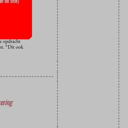
an de site)
t we in
dieren en het
de opdracht
ht. “Dit ook
sering