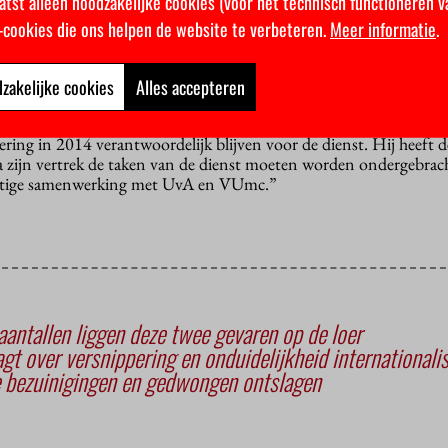
atst alleen noodzakelijke cookies (voor het technisch functioneren v
n zijn personeel over de fusie met HRM. “Het is niet voor niks da
k-cookies die ons helpen de website te verbeteren.
Meer informatie
.
voor gekozen hebben. Maar het college wil het graag.”
isch. “We hebben veel taken, zoals bijvoorbeeld de zorg voor proef
zakelijke cookies
Alles accepteren
 die niets met personeelszaken te maken hebben.
nering in 2014 verantwoordelijk blijven voor de dienst. Hij heeft 
 zijn vertrek de taken van de dienst moeten worden ondergebrac
omstige samenwerking met UvA en VUmc.”
antallen liggen deze twee gevaren op de loer
t over versnippering en onduidelijkheid internationali
e bezuinigingen en gedwongen ontslagen