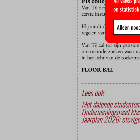
Eis college
Ad Valvas pla
Van Til deelt de zorgen va
en statistie
eerste instantie hier niet 
Hij vindt de fusie niet log
Alleen nood
regelen van vergunningen,
Van Til zal tot zijn pensio
om te onderzoeken waar na
in het licht van de toek
FLOOR BAL
Lees ook
Met dalende studentena
Ondernemingsraad klaag
Jaarplan 2026: stevig