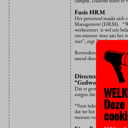
campus. Daarom hoeft er ve
Fusie HRM
Het personeel maakt zich 
Management (HRM). “We heb
werknemers is wel een bela
om mensen weer aan het wer
niet”, zegt Van Soest. “M
Bovendien zien de personee
aantal diensten wil vermin
Directeur Marten va
“Gedwongen ontslage
WELK
Dat er grote zorgen over 
zorgen dat we onze onafha
Deze 
“Voor iedereen zijn de ged
cooki
dat we het zoveel mogelijk
mensen vertrokken. Daardoo