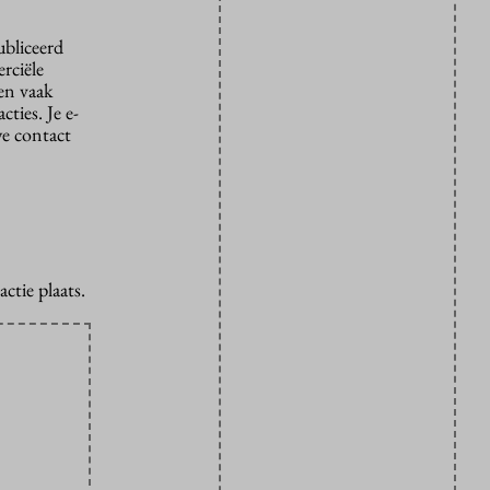
ubliceerd
rciële
den vaak
ties. Je e-
we contact
ctie plaats.