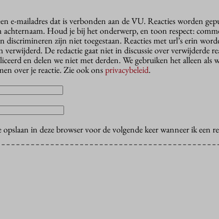
 een e-mailadres dat is verbonden aan de VU. Reacties worden gep
n achternaam. Houd je bij het onderwerp, en toon respect: comme
n discrimineren zijn niet toegestaan. Reacties met url’s erin wor
erwijderd. De redactie gaat niet in discussie over verwijderde reac
liceerd en delen we niet met derden. We gebruiken het alleen als 
en over je reactie. Zie ook ons
privacybeleid
.
e opslaan in deze browser voor de volgende keer wanneer ik een rea