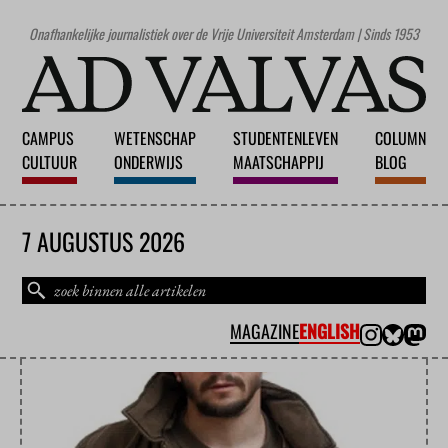
Onafhankelijke journalistiek over de Vrije Universiteit Amsterdam | Sinds 1953
CAMPUS
WETENSCHAP
STUDENTENLEVEN
COLUMN
CULTUUR
ONDERWIJS
MAATSCHAPPIJ
BLOG
7 AUGUSTUS 2026
MAGAZINE
ENGLISH