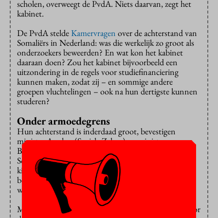
scholen, overweegt de PvdA. Niets daarvan, zegt het
kabinet.
De PvdA stelde
Kamervragen
over de achterstand van
Somaliërs in Nederland: was die werkelijk zo groot als
onderzoekers beweerden? En wat kon het kabinet
daaraan doen? Zou het kabinet bijvoorbeeld een
uitzondering in de regels voor studiefinanciering
kunnen maken, zodat zij – en sommige andere
groepen vluchtelingen – ook na hun dertigste kunnen
studeren?
Onder armoedegrens
Hun achterstand is inderdaad groot, bevestigen
minister Asscher (Sociale Zaken) en minister
Bussemaker (Onderwijs). Meer dan de helft van de
Somalische Nederlanders en twee derde van hun
kinderen leeft onder de armoedegrens. In de
beroepsbevolking is 37 procent van de Somaliërs
werkloos.
Maar dat is geen reden om te tornen aan de regels voor