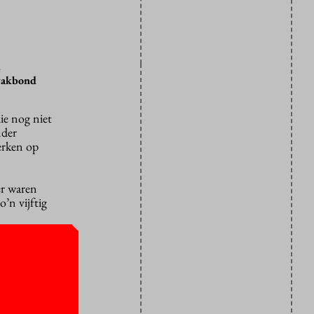
e
 vakbond
ie nog niet
nder
erken op
er waren
’n vijftig
kademie.
ven om zich
ociale