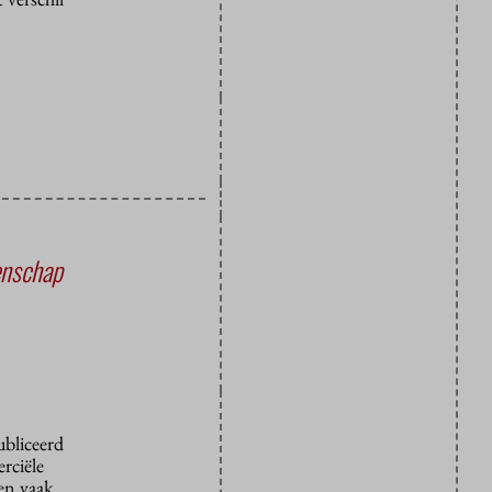
enschap
ubliceerd
rciële
den vaak