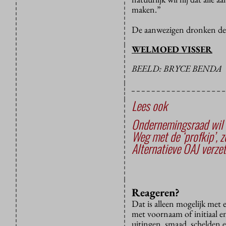
maken.”
De aanwezigen dronken de 
WELMOED VISSER
BEELD: BRYCE BENDA
Lees ook
Ondernemingsraad wil 
Weg met de ‘profkip’, 
Alternatieve OAJ verzet
Reageren?
Dat is alleen mogelijk met
met voornaam of initiaal e
uitingen, smaad, schelden e