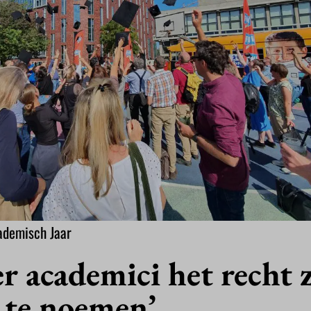
ademisch Jaar
r academici het recht 
 te noemen’