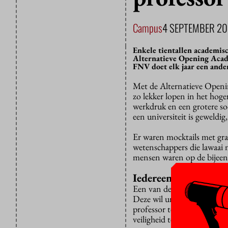
Campus
4 SEPTEMBER 2
Enkele tientallen academisc
Alternatieve Opening Acade
FNV doet elk jaar een ander
Met de Alternatieve Openi
zo lekker lopen in het hog
werkdruk en een grotere so
een universiteit is geweld
Er waren mocktails met gra
wetenschappers die lawaai 
mensen waren op de bijee
Iedereen professor
Een van de ideeën die werd
Deze wil universitair doce
professor te noemen. Dit o
veiligheid te vergroten.