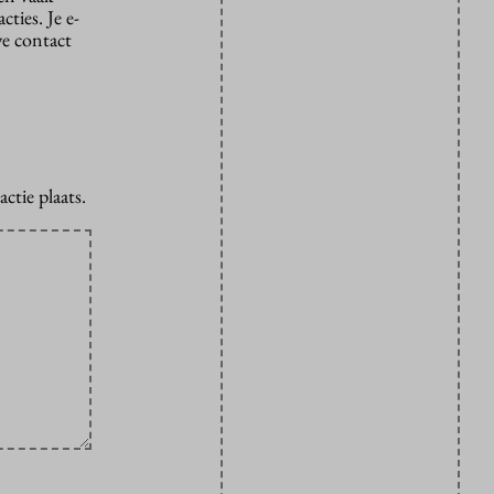
ties. Je e-
we contact
ctie plaats.