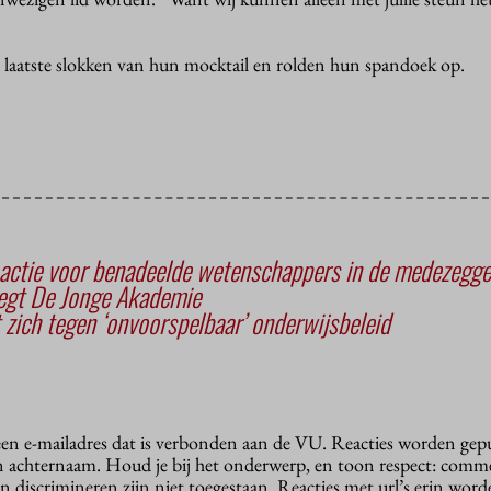
laatste slokken van hun mocktail en rolden hun spandoek op.
actie voor benadeelde wetenschappers in de medezegg
zegt De Jonge Akademie
 zich tegen ‘onvoorspelbaar’ onderwijsbeleid
 een e-mailadres dat is verbonden aan de VU. Reacties worden gep
n achternaam. Houd je bij het onderwerp, en toon respect: comme
n discrimineren zijn niet toegestaan. Reacties met url’s erin wor