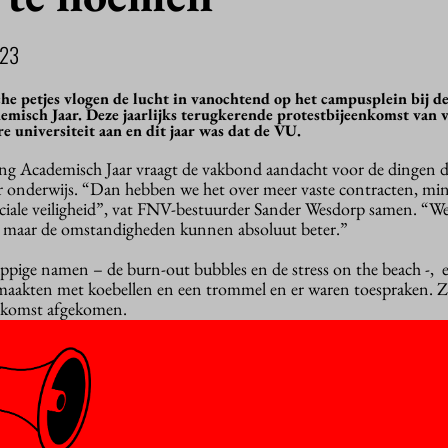
023
he petjes vlogen de lucht in vanochtend op het campusplein bij d
misch Jaar. Deze jaarlijks terugkerende protestbijeenkomst van
e universiteit aan en dit jaar was dat de VU.
ng Academisch Jaar vraagt de vakbond aandacht voor de dingen d
er onderwijs. “Dan hebben we het over meer vaste contracten, mi
ciale veiligheid”, vat FNV-bestuurder Sander Wesdorp samen. “W
ig, maar de omstandigheden kunnen absoluut beter.”
ppige namen – de burn-out bubbles en de stress on the beach -, 
maakten met koebellen en een trommel en er waren toespraken. Zo
nkomst afgekomen.
en gepresenteerd is de actie ‘Iedereen professor’ van De Jonge A
nten (UD’s) en universitair hoofddocenten (UHD’s) het recht ge
m de hiërarchie in de wetenschap te verminderen en daarmee de s