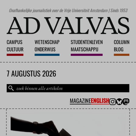
Onafhankelijke journalistiek over de Vrije Universiteit Amsterdam | Sinds 1953
CAMPUS
WETENSCHAP
STUDENTENLEVEN
COLUMN
CULTUUR
ONDERWIJS
MAATSCHAPPIJ
BLOG
7 AUGUSTUS 2026
MAGAZINE
ENGLISH