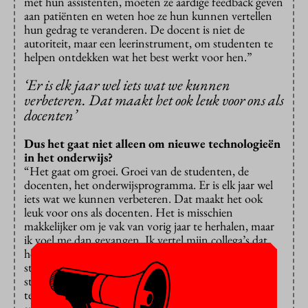
met hun assistenten, moeten ze aardige feedback geven
aan patiënten en weten hoe ze hun kunnen vertellen
hun gedrag te veranderen. De docent is niet de
autoriteit, maar een leerinstrument, om studenten te
helpen ontdekken wat het best werkt voor hen.”
‘Er is elk jaar wel iets wat we kunnen
verbeteren. Dat maakt het ook leuk voor ons als
docenten’
Dus het gaat niet alleen om nieuwe technologieën
in het onderwijs?
“Het gaat om groei. Groei van de studenten, de
docenten, het onderwijsprogramma. Er is elk jaar wel
iets wat we kunnen verbeteren. Dat maakt het ook
leuk voor ons als docenten. Het is misschien
makkelijker om je vak van vorig jaar te herhalen, maar
ik voel me dan gevangen. Ik vertel mijn collega’s dat
het gaat om groei, en zij gaan daarin mee. En ik wil de
studenten geven wat ik zelf niet heb gehad. Toen ik
studeerde, was de druk groot om tentamen na
tentamen te halen, terwijl je op de universiteit op een