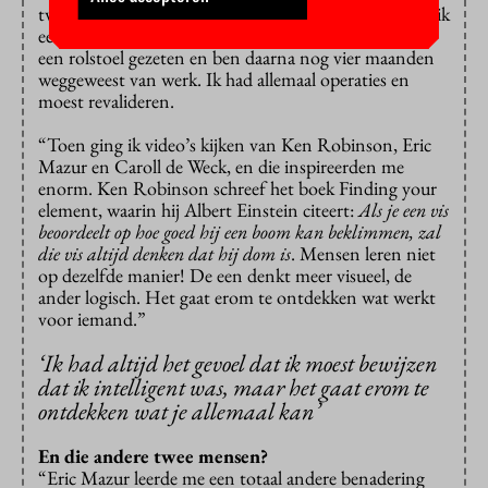
twijfelde. En toen ik de baan had aangenomen, kreeg ik
een groot ongeluk. Ik heb tweeëneenhalve maand in
een rolstoel gezeten en ben daarna nog vier maanden
weggeweest van werk. Ik had allemaal operaties en
moest revalideren.
“Toen ging ik video’s kijken van Ken Robinson, Eric
Mazur en Caroll de Weck, en die inspireerden me
enorm. Ken Robinson schreef het boek Finding your
element, waarin hij Albert Einstein citeert:
Als je een vis
beoordeelt op hoe goed hij een boom kan beklimmen, zal
die vis altijd denken dat hij dom is
. Mensen leren niet
op dezelfde manier! De een denkt meer visueel, de
ander logisch. Het gaat erom te ontdekken wat werkt
voor iemand.”
‘Ik had altijd het gevoel dat ik moest bewijzen
dat ik intelligent was, maar het gaat erom te
ontdekken wat je allemaal kan’
En die andere twee mensen?
“Eric Mazur leerde me een totaal andere benadering