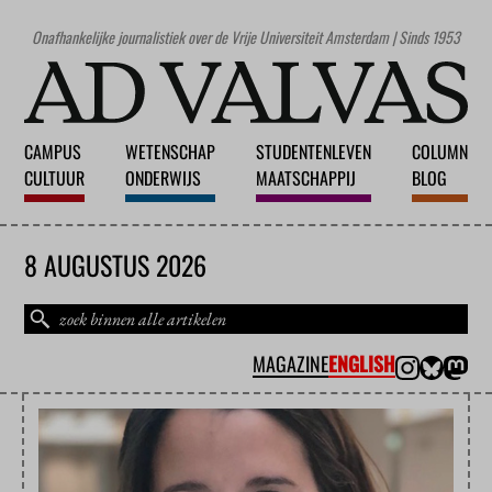
Onafhankelijke journalistiek over de Vrije Universiteit Amsterdam | Sinds 1953
CAMPUS
WETENSCHAP
STUDENTENLEVEN
COLUMN
CULTUUR
ONDERWIJS
MAATSCHAPPIJ
BLOG
8 AUGUSTUS 2026
MAGAZINE
ENGLISH