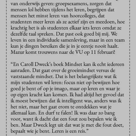
van onderwijs geven: groepsexamens, zorgen dat
mensen lol hebben tijdens het leren, begrijpen dat
mensen het minst leren van hoorcolleges, dat
studenten meer leren als ze actief zijn en meedoen, hoe
krachtig het is als studenten elkaar iets leren omdat ze
dezelfde taal spreken. Dat past ook goed bij mij. We
leven in een individuele samenleving, maar in een team
kun je dingen bereiken die je in je eentje nooit haalt.
Mazur komt trouwens naar de VU op 11 februari!
“En Caroll Dweck’s boek Mindset kan ik echt iedereen
aanraden. Dat gaat over de groeimindset versus de
vaststaande mindset. Dat is het belangrijkste wat ik
mijn studenten wil leren: focus niet op bewijzen hoe
goed je bent of op je imago, maar op leren en waar je
op eigen kracht kan komen. Ik had altijd het gevoel dat
ik moest bewijzen dat ik intelligent was, anders was ik
het niet, maar het gaat erom te ontdekken wat je
allemaal kan. En durf te falen! Ik was daar zo bang
voor, want ik dacht dat een fout zou bepalen wie ik
ben. Maar Dweck legt uit dat wat je met die fout doet,
bepaalt wie je bent. Leren is een reis.”