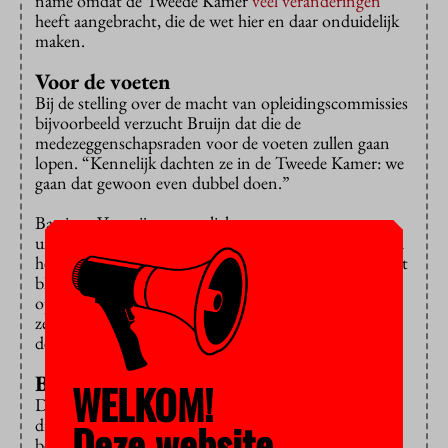
name omdat de Tweede Kamer
veel veranderingen
heeft aangebracht, die de wet hier en daar onduidelijk
maken.
Voor de voeten
Bij de stelling over de macht van opleidingscommissies
bijvoorbeeld verzucht Bruijn dat die de
medezeggenschapsraden voor de voeten zullen gaan
lopen. “Kennelijk dachten ze in de Tweede Kamer: we
gaan dat gewoon even dubbel doen.”
Bastiaan Verweij, nu voorlichter voor
universiteitenvereniging VSNU en ooit voorzitter van
het Interstedelijk Studenten Overleg (ISO), is ook niet
blij met wat er nu in de wet staat over
opleidingscommissies. “Die moeten zeker meer te
zeggen krijgen”, aldus Verweij bij de aftrap van het
debat, “maar niet op deze manier”.
Bang voor studenten
WELKOM!
Dat leidt aan het einde van de middag tot een felle
discussie met Tycho Wassenaar, op dit moment
Deze website
bestuurslid van het ISO. Universiteiten zijn “bang om