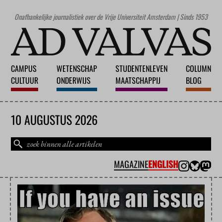
Onafhankelijke journalistiek over de Vrije Universiteit Amsterdam | Sinds 1953
CAMPUS
WETENSCHAP
STUDENTENLEVEN
COLUMN
CULTUUR
ONDERWIJS
MAATSCHAPPIJ
BLOG
10 AUGUSTUS 2026
MAGAZINE
ENGLISH