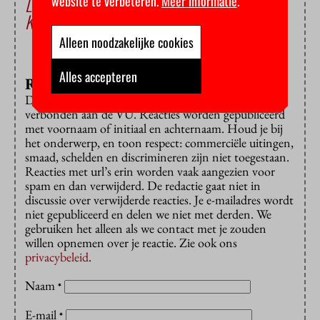
Laat je niet verlammen door klimaatangst
website te verbeteren.
Meer informatie
.
Kamernood raakt kwetsbare studenten
Alleen noodzakelijke cookies
Alles accepteren
Reageren?
Dat is alleen mogelijk met een e-mailadres dat is
verbonden aan de VU. Reacties worden gepubliceerd
met voornaam of initiaal en achternaam. Houd je bij
het onderwerp, en toon respect: commerciële uitingen,
smaad, schelden en discrimineren zijn niet toegestaan.
Reacties met url’s erin worden vaak aangezien voor
spam en dan verwijderd. De redactie gaat niet in
discussie over verwijderde reacties. Je e-mailadres wordt
niet gepubliceerd en delen we niet met derden. We
gebruiken het alleen als we contact met je zouden
willen opnemen over je reactie. Zie ook ons
privacybeleid
.
Naam
*
E-mail
*