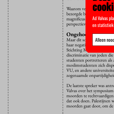
cooki
Waarom verwelkomt de VU d
bezorgde brief van de onde
Ad Valvas pla
magnificus Jeroen Geurts 
perspectieven aan bod te l
en statistie
Ongehoorde moslim
Alleen nood
Maar dit soort bijeenkomst
haar negatieve gevolgen he
Stichting Meld Islamofobie
discriminatie van joden die
studenten portretteren als 
moslimstudenten zich dispr
VU, en andere universiteit
zogenaamde onpartijdighei
De laatste spreker was ant
Valvas over het symposium v
moorden te rechtvaardigen.
dat ook doen. Palestijnen 
moorden gaat door, om de