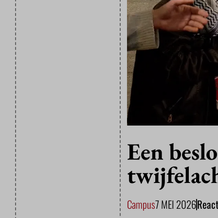
Een besl
twijfelac
Campus
7 MEI 2026
Reac