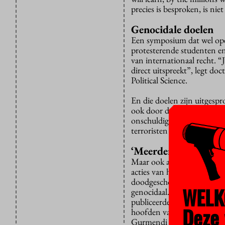
precies is besproken, is ni
Genocidale doelen
Een symposium dat wel ope
protesterende studenten en
van internationaal recht. 
direct uitspreekt”, legt d
Political Science.
En die doelen zijn uitgespro
ook door de soldaten zelf, 
onschuldig is, of dat Pale
terroristen kunnen worden
‘Meerdere perspectie
Maar ook als Israël die doe
acties van het land, stelt 
doodgeschoten kan worden d
WELK
genocidaal. Het bombardere
publiceerde een tijd gelede
Deze 
hoofden van kinderen. Daarm
Gurmendi uit: het leger en 