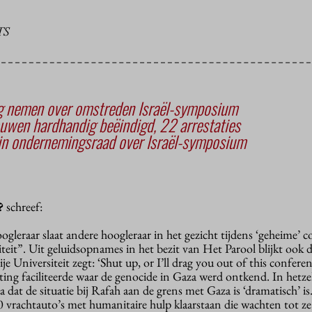
TS
ing nemen over omstreden Israël-symposium
uwen hardhandig beëindigd, 22 arrestaties
in ondernemingsraad over Israël-symposium
?
schreef:
leraar slaat andere hoogleraar in het gezicht tijdens ‘geheime’ c
siteit”. Uit geluidsopnames in het bezit van Het Parool blijkt ook
e Universiteit zegt: ‘Shut up, or I’ll drag you out of this confere
ing faciliteerde waar de genocide in Gaza werd ontkend. In hetz
a dat de situatie bij Rafah aan de grens met Gaza is ‘dramatisch’ i
00 vrachtauto’s met humanitaire hulp klaarstaan die wachten tot z