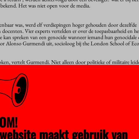
et bekend. Het was niet open voor de media.
nbaar was, werd elf verdiepingen hoger gehouden door dezelfde
 docenten. Vier experts vertelden er over de toepasbaarheid en he
“Je kan spreken van een genocide wanneer iemand hun genocidale
octor Alonso Gurmendi uit, socioloog bij the London School of E
ken, vertelt Gurmendi. Niet alleen door politieke of militaire leid
die onder meer zijn vastgelegd terwijl ze zeggen dat niemand in G
stijnse kinderen maar beter vermoord kunnen worden zodat ze late
.
ven’
len niet direct had uitgesproken, kan genocidaal beleid worden afge
Gurmendi. Hij somt op: de zogenaamde kill zones, gebieden waarin 
oor het Israëlische leger zonder aanleiding of waarschuwing, zij
OM!
n van burgerdoelwitten, zoals scholen of ziekenhuizen, ook. De
n
een onderzoek
dat liet zien dat Israëlische scherpschutters mikk
website maakt gebruik van
ee is de juridische definitie van genocide op twee manieren gest
diens leiders spreken het uit, en ze handelen ernaar.