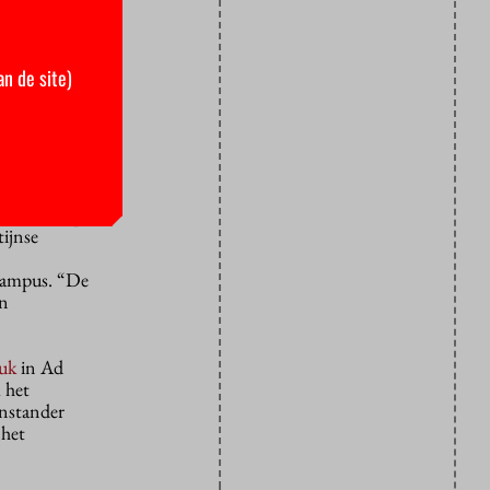
tie op een
 rector
an de site)
m meerdere
 volgens
ters van
t alleen op
tijnse
 campus. “De
en
tuk
in Ad
 het
enstander
 het