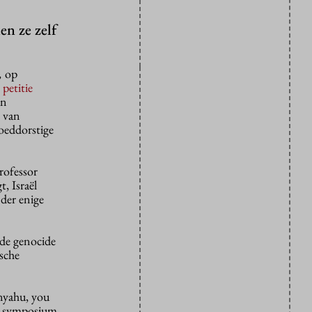
en ze zelf
,
op
n
petitie
an
z van
oeddorstige
rofessor
t, Israël
nder enige
 de genocide
ische
anyahu, you
het symposium