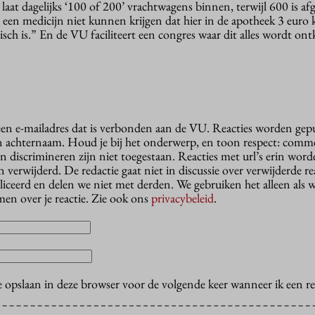
aat dagelijks ‘100 of 200’ vrachtwagens binnen, terwijl 600 is af
een medicijn niet kunnen krijgen dat hier in de apotheek 3 euro k
tisch is.” En de VU faciliteert een congres waar dit alles wordt on
 een e-mailadres dat is verbonden aan de VU. Reacties worden gep
n achternaam. Houd je bij het onderwerp, en toon respect: comme
n discrimineren zijn niet toegestaan. Reacties met url’s erin wor
erwijderd. De redactie gaat niet in discussie over verwijderde reac
liceerd en delen we niet met derden. We gebruiken het alleen als 
en over je reactie. Zie ook ons
privacybeleid
.
e opslaan in deze browser voor de volgende keer wanneer ik een rea