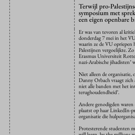
Terwijl pro-Palestij
symposium met spreke
een eigen openbare b
Er was van tevoren al krit
donderdag 7 mei in het V
waarin ze de VU opriepen h
Palestijnen vergoelijkte. Z
Erasmus Universiteit Rotte
nazi-Arabische jihadisten
Niet alleen de organisatie
Danny Orbach vraagt zich af 
niet alle banden met het i
terughoudendheid’.
Andere genodigden waren o
plaatst op haar LinkedIn-p
organisatie die hulporgan
Protesterende studenten me
will learn, by the millions