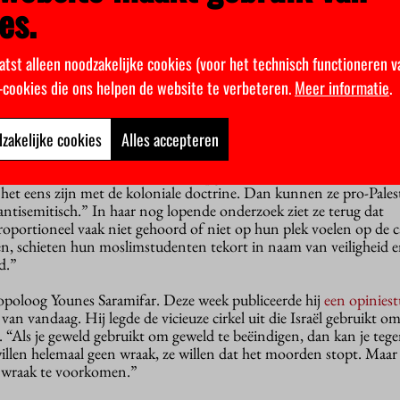
es.
an sprekers die de genocide op Palestijnen ontkennen? Als reac
rdeelcommissie van de Sociale- en Geesteswetenschappen, zouden
atst alleen noodzakelijke cookies (voor het technisch functioneren v
en decaan Gregor Halff
hebben benadrukt
dat het belangrijk is o
aten komen bij zo’n evenement.
k-cookies die ons helpen de website te verbeteren.
Meer informatie
.
studenten
zakelijke cookies
Alles accepteren
en stimuleert islamofobie, stelt antropoloog Rahma Bavelaar, wat
eft voor het welzijn van moslimstudenten. Ze is een van de oprich
. “De Taskforce Antisemitisme (opgericht door de overheid) focus
 het eens zijn met de koloniale doctrine. Dan kunnen ze pro-Pales
antisemitisch.” In haar nog lopende onderzoek ziet ze terug dat
oportioneel vaak niet gehoord of niet op hun plek voelen op de
en, schieten hun moslimstudenten tekort in naam van veiligheid 
d.”
ropoloog Younes Saramifar. Deze week publiceerde hij
een opinies
an vandaag. Hij legde de vicieuze cirkel uit die Israël gebruikt om
 “Als je geweld gebruikt om geweld te beëindigen, dan kan je teg
willen helemaal geen wraak, ze willen dat het moorden stopt. Maar
 wraak te voorkomen.”