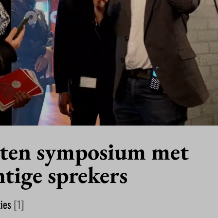
oten symposium met
htige sprekers
ties
[1]