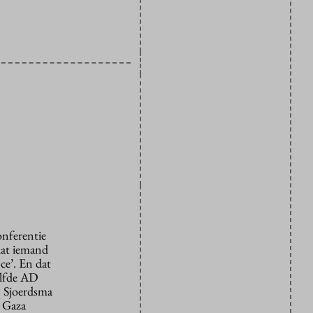
onferentie
 dat iemand
nce’. En dat
elfde AD
s. Sjoerdsma
e Gaza