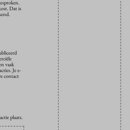
gesproken.
ost. Dat is
tkend.
ubliceerd
rciële
den vaak
ties. Je e-
we contact
ctie plaats.