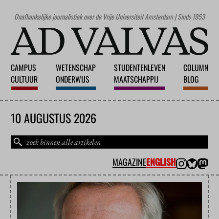
Onafhankelijke journalistiek over de Vrije Universiteit Amsterdam | Sinds 1953
CAMPUS
WETENSCHAP
STUDENTENLEVEN
COLUMN
CULTUUR
ONDERWIJS
MAATSCHAPPIJ
BLOG
10 AUGUSTUS 2026
MAGAZINE
ENGLISH