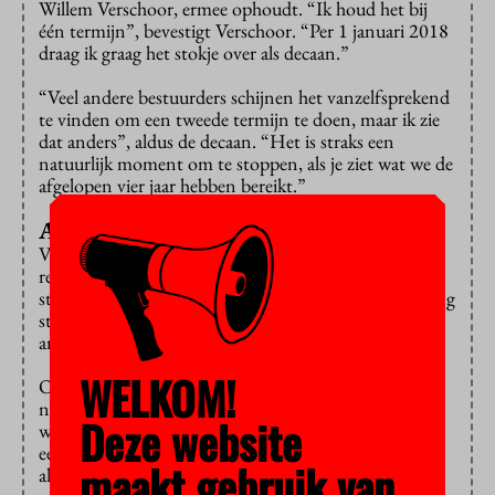
Willem Verschoor, ermee ophoudt. “Ik houd het bij
één termijn”, bevestigt Verschoor. “Per 1 januari 2018
draag ik graag het stokje over als decaan.”
“Veel andere bestuurders schijnen het vanzelfsprekend
te vinden om een tweede termijn te doen, maar ik zie
dat anders”, aldus de decaan. “Het is straks een
natuurlijk moment om te stoppen, als je ziet wat we de
afgelopen vier jaar hebben bereikt.”
Als een huis
Verschoor is tevreden over wat hij heeft bereikt. “De
resultaten van de Nationale Studentenenquête zijn
sterk verbeterd, het onderzoek gaat goed, de profilering
staat als een huis, de doelen zijn bereikt, het is tijd om
andere leuke dingen te gaan doen.”
WELKOM!
Of Verschoor ook de VU gaat verlaten, weet hij nog
niet. Ook of hij weer een bestuurdersfunctie op zich
Deze website
wil nemen, heeft hij nog niet besloten. “Het kan ook
een combinatie van bestuur en wetenschap zijn. Ook
maakt gebruik van
als decaan heb ik me beziggehouden met mijn