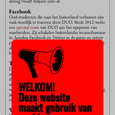
alsnog twaalf miljoen euro af.
Facebook
Oud-studenten die naar het buitenland verhuizen zijn
vaak moeilijk te traceren door DUO. Sinds 2012 werkt
een
speciaal team
van DUO aan het opsporen van
wanbetalers. Zij schakelen buitenlandse incassobureaus
in, houden Facebook en Twitter in de gaten en zetten
paspoorten in een signaleringssysteem. Dat laatste kan
alleen als de oud-student een Nederlands paspoort
heeft, wat overigens meestal zo is.
Twaalf miljoen euro
Die aanpak werkt steeds beter,
schrijft
Bussemaker in
antwoord op Kamervragen van de SP. Inmiddels zijn
de adressen van ongeveer 25 duizend oud-studenten
WELKOM!
achterhaald. Vijfduizend zijn er nog zoek. In 2013
werd al 3,2 miljoen euro extra binnen gehengeld, vorig
Deze website
jaar 8,2 miljoen en in 2015 wordt dat zelfs meer dan
twaalf miljoen euro.
maakt gebruik van
Wanbetaler