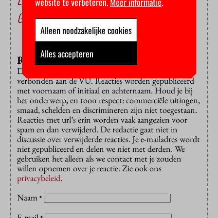
website te verbeteren.
Meer informatie
.
Gaan ze de Universiteitsquiz winnen?
Alleen noodzakelijke cookies
Alles accepteren
Reageren?
Dat is alleen mogelijk met een e-mailadres dat is
verbonden aan de VU. Reacties worden gepubliceerd
met voornaam of initiaal en achternaam. Houd je bij
het onderwerp, en toon respect: commerciële uitingen,
smaad, schelden en discrimineren zijn niet toegestaan.
Reacties met url’s erin worden vaak aangezien voor
spam en dan verwijderd. De redactie gaat niet in
discussie over verwijderde reacties. Je e-mailadres wordt
niet gepubliceerd en delen we niet met derden. We
gebruiken het alleen als we contact met je zouden
willen opnemen over je reactie. Zie ook ons
privacybeleid
.
Naam
*
E-mail
*