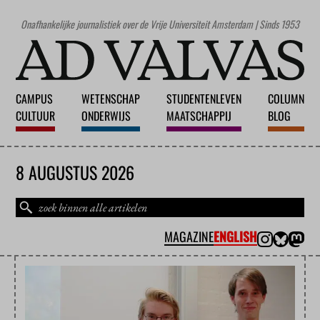
Onafhankelijke journalistiek over de Vrije Universiteit Amsterdam | Sinds 1953
CAMPUS
WETENSCHAP
STUDENTENLEVEN
COLUMN
CULTUUR
ONDERWIJS
MAATSCHAPPIJ
BLOG
8 AUGUSTUS 2026
MAGAZINE
ENGLISH