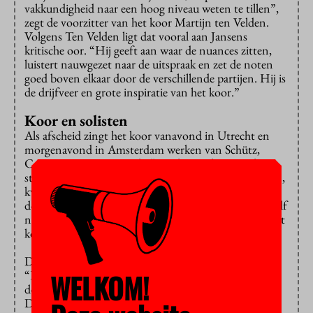
vakkundigheid naar een hoog niveau weten te tillen”,
zegt de voorzitter van het koor Martijn ten Velden.
Volgens Ten Velden ligt dat vooral aan Jansens
kritische oor. “Hij geeft aan waar de nuances zitten,
luistert nauwgezet naar de uitspraak en zet de noten
goed boven elkaar door de verschillende partijen. Hij is
de drijfveer en grote inspiratie van het koor.”
Koor en solisten
Als afscheid zingt het koor vanavond in Utrecht en
morgenavond in Amsterdam werken van Schütz,
Carissimi en Monteverdi. “Het bijzondere aan deze
stukken is dat het koor wordt afgewisseld met solisten,
kwartetten en sextetten, en behalve de solostukken
doen we alles zelf”, vertelt Ten Velden. “Dat heb ik zelf
nog niet eerder meegemaakt. Je hoort dus echt wat het
koor in huis heeft.”
De stukken zijn uitgekozen op het thema ‘afscheid’.
WELKOM!
“Het is stemmige, prachtige muziek, die bijdraagt aan
de emotionele lading die dit afscheid voor ons heeft.
Dinsdag hebben we de generale repetitie gehad en