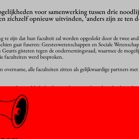
gelijkheden voor samenwerking tussen drie noodli
en zichzelf opnieuw uitvinden, ‘anders zijn ze ten 
 te zijn dat hun faculteit zal worden opgeslokt door de twee and
schien gaat fuseren: Geesteswetenschappen en Sociale Wetenscha
en Geurts gisteren tegen de ondernemingsraad, waarmee de mogeli
e faculteiten werd besproken.
n overname, alle faculteiten zitten als gelijkwaardige partners met
 wetenschap in Nederland, waar de ene na de andere theologische f
in Utrecht, opgaat in de Faculteit der Geesteswetenschappen. Dat 
culteit een van de oudste faculteiten is, niet gebeuren, verzekerde
theologie hard nodig”, zei hij, “vanwege typisch theologische thema’
n
 van de drie faculteiten bestond volgens Geurts al langer, maar 
ee van de faculteiten, Geesteswetenschappen en Religie & Theolog