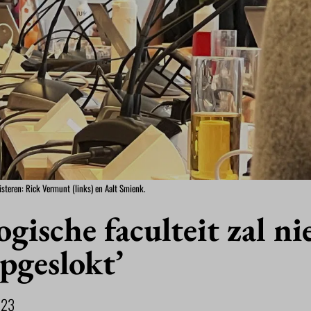
isteren: Rick Vermunt (links) en Aalt Smienk.
ogische faculteit zal ni
pgeslokt’
023