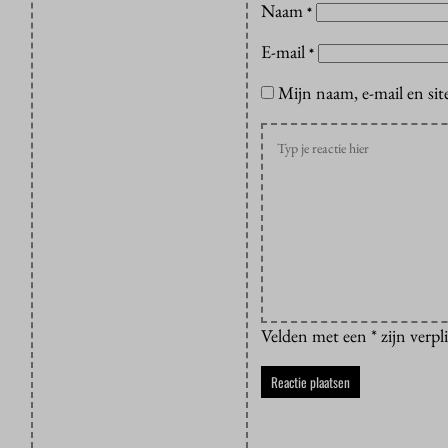
Naam
*
E-mail
*
Mijn naam, e-mail en sit
Velden met een * zijn verpl