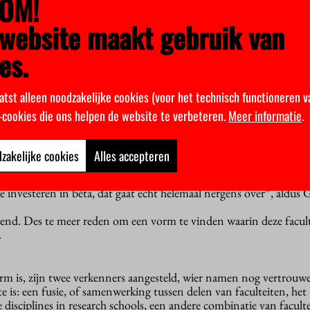
OM!
vrijkwam. “We konden twee nieuwe decanen aanstellen en de sam
website maakt gebruik van
 ons uitschuiven, maar dat hebben we dus niet gedaan”, aldus Geur
es.
e interim-decanen aangesteld “die het vertrouwen genieten van de
der Duyn Schouten voor Religie & Theologie en René van Woude
atst alleen noodzakelijke cookies (voor het technisch functioneren v
lijk alle drie moeite om hun begroting rond te krijgen. Religie &
k-cookies die ons helpen de website te verbeteren.
Meer informatie
.
 opgeschreven als die zichzelf niet opnieuw gaat uitvinden”.
zakelijke cookies
Alles accepteren
k voor onrust. In Den Haag besteden ze liever geld aan bètawete
enschappen. “Wat Mona Keijzer onlangs zei over het weghalen van
investeren in bèta, dat gaat echt helemaal nergens over”, aldus G
end. Des te meer reden om een vorm te vinden waarin deze facul
.
m is, zijn twee verkenners aangesteld, wier namen nog vertrouweli
e is: een fusie, of samenwerking tussen delen van faculteiten, het
isciplines in research schools, een andere combinatie van faculte