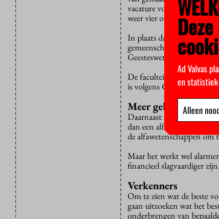
WELK
vacature voor een decaan 
Deze 
weer vier of acht jaar voor
cooki
In plaats daarvan zijn twe
gemeenschap”: Frank van 
Geesteswetenschappen.
Ad Valvas pla
De faculteiten hebben name
en statistie
is volgens Geurts “ten dode
Meer geld naar bèta
Alleen nood
Daarnaast zorgt de politie
dan een alfa- en gammawet
de alfawetenschappen om te 
Maar het werkt wel alarmer
financieel slagvaardiger zijn
Verkenners
Om te zien wat de beste vor
gaan uitzoeken wat het best
onderbrengen van bepaalde d