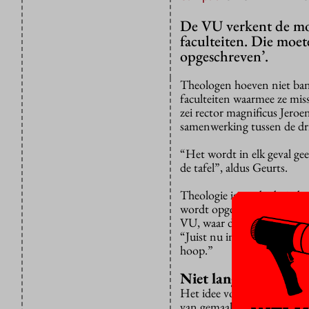
De VU verkent de mo
faculteiten. Die moet
opgeschreven’.
Theologen hoeven niet bang
faculteiten waarmee ze mis
zei rector magnificus Jero
samenwerking tussen de dri
“Het wordt in elk geval gee
de tafel”, aldus Geurts.
Theologie is een bedreigde
wordt opgedoekt of, zoals 
VU, waar de theologische fa
“Juist nu in oorlogstijd is 
hoop.”
Niet langer uitstelle
Het idee voor samenwerking
van gemaakt toen er bij tw