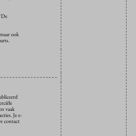
 “De
, maar ook
urts.
ubliceerd
rciële
den vaak
ties. Je e-
we contact