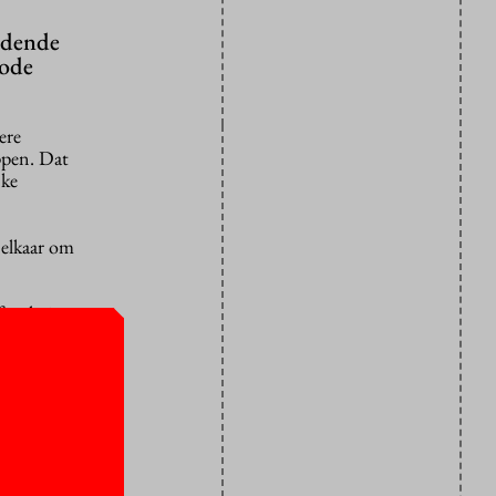
jdende
dode
ere
ppen. Dat
jke
 elkaar om
aculteit
zal aan de
 de rector.
s als
er werd werk
ie, een