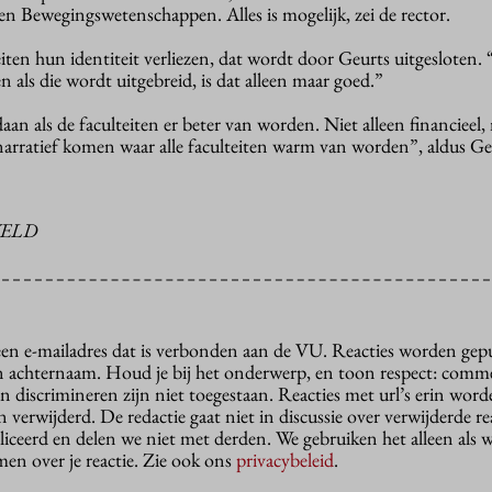
en Bewegingswetenschappen. Alles is mogelijk, zei de rector.
teiten hun identiteit verliezen, dat wordt door Geurts uitgesloten.
en als die wordt uitgebreid, is dat alleen maar goed.”
daan als de faculteiten er beter van worden. Niet alleen financieel
narratief komen waar alle faculteiten warm van worden”, aldus Ge
VELD
 een e-mailadres dat is verbonden aan de VU. Reacties worden gep
n achternaam. Houd je bij het onderwerp, en toon respect: comme
n discrimineren zijn niet toegestaan. Reacties met url’s erin wor
erwijderd. De redactie gaat niet in discussie over verwijderde reac
liceerd en delen we niet met derden. We gebruiken het alleen als 
en over je reactie. Zie ook ons
privacybeleid
.