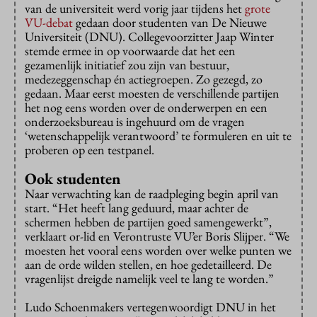
van de universiteit werd vorig jaar tijdens het
grote
VU-debat
gedaan door studenten van De Nieuwe
Universiteit (DNU). Collegevoorzitter Jaap Winter
stemde ermee in op voorwaarde dat het een
gezamenlijk initiatief zou zijn van bestuur,
medezeggenschap én actiegroepen. Zo gezegd, zo
gedaan. Maar eerst moesten de verschillende partijen
het nog eens worden over de onderwerpen en een
onderzoeksbureau is ingehuurd om de vragen
‘wetenschappelijk verantwoord’ te formuleren en uit te
proberen op een testpanel.
Ook studenten
Naar verwachting kan de raadpleging begin april van
start. “Het heeft lang geduurd, maar achter de
schermen hebben de partijen goed samengewerkt”,
verklaart or-lid en Verontruste VU’er Boris Slijper. “We
moesten het vooral eens worden over welke punten we
aan de orde wilden stellen, en hoe gedetailleerd. De
vragenlijst dreigde namelijk veel te lang te worden.”
Ludo Schoenmakers vertegenwoordigt DNU in het