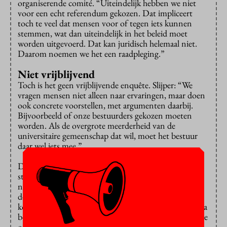
organiserende comité. “Uiteindelijk hebben we niet
voor een echt referendum gekozen. Dat impliceert
toch te veel dat mensen voor of tegen iets kunnen
stemmen, wat dan uiteindelijk in het beleid moet
worden uitgevoerd. Dat kan juridisch helemaal niet.
Daarom noemen we het een raadpleging.”
Niet vrijblijvend
Toch is het geen vrijblijvende enquête. Slijper: “We
vragen mensen niet alleen naar ervaringen, maar doen
ook concrete voorstellen, met argumenten daarbij.
Bijvoorbeeld of onze bestuurders gekozen moeten
worden. Als de overgrote meerderheid van de
universitaire gemeenschap dat wil, moet het bestuur
daar wel iets mee.”
De raadpleging is nadrukkelijk ook bedoeld voor
studenten, stelt Schoenmakers. “We vragen weliswaar
niet naar de tevredenheid over de computerzalen en
dergelijke, maar wel naar achterliggende zaken. Dat
komt neer op de vraag: wie op grond van welke criteria
beslissingen neemt over onderwijs en onderzoek. In de
ogen van DNU gebeurt dat nu niet democratisch.