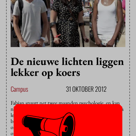
De nieuwe lichten liggen
lekker op koers
Campus
31 OKTOBER 2012
Fabian stuurt net twee maanden psychologie, en kan
nu al vrienden helpen. Rebecca vindt de natte practica
leuker dan de droge. En Elodie blijkt niet makkelijk
bang te krijgen. Er staan weer nieuwe avonturen van
onze Nieuwe Lichten op
facebook
. Drie eerstejaars
over de overgang van school naar studie, en het leven