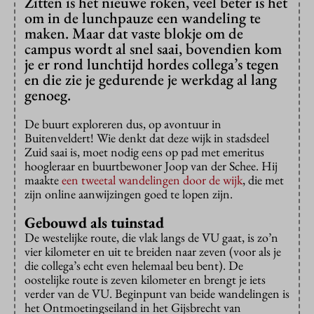
Zitten is het nieuwe roken, veel beter is het
om in de lunchpauze een wandeling te
maken. Maar dat vaste blokje om de
campus wordt al snel saai, bovendien kom
je er rond lunchtijd hordes collega’s tegen
en die zie je gedurende je werkdag al lang
genoeg.
De buurt exploreren dus, op avontuur in
Buitenveldert! Wie denkt dat deze wijk in stadsdeel
Zuid saai is, moet nodig eens op pad met emeritus
hoogleraar en buurtbewoner Joop van der Schee. Hij
maakte
een tweetal wandelingen door de wijk
, die met
zijn online aanwijzingen goed te lopen zijn.
Gebouwd als tuinstad
De westelijke route, die vlak langs de VU gaat, is zo’n
vier kilometer en uit te breiden naar zeven (voor als je
die collega’s echt even helemaal beu bent). De
oostelijke route is zeven kilometer en brengt je iets
verder van de VU. Beginpunt van beide wandelingen is
het Ontmoetingseiland in het Gijsbrecht van