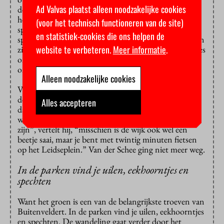
Ad Valvas plaatst alleen noodzakelijke cookies
de flats waaraan de buurt haar grijze imago te danken
heeft. “Tussen de flats zijn groene stroken met
(voor het technisch functioneren van de site)
speeltuintjes ontworpen door Aldo van Eyck. Elk
en statistiek-cookies die ons helpen de
speeltuintje is anders”, zegt Van der Schee, “bovendien
website te verbeteren.
Meer informatie
.
zie je de laatste jaren hier ook steeds meer buurttuintjes
ontstaan die door bewoners zelf worden
onderhouden.”
Alleen noodzakelijke cookies
Veertig jaar geleden verhuisde Van der Schee met zijn
destijds jonge gezin uit het centrum naar de wijk. “We
Alles accepteren
dachten dat het saai zou zijn en dat we hier snel weer
weg zouden zijn als de kinderen wat groter zouden
zijn”, vertelt hij, “misschien is de wijk ook wel een
beetje saai, maar je bent met twintig minuten fietsen
op het Leidseplein.” Van der Schee ging niet meer weg.
In de parken vind je uilen, eekhoorntjes en
spechten
Want het groen is een van de belangrijkste troeven van
Buitenveldert. In de parken vind je uilen, eekhoorntjes
en spechten. De wandeling gaat verder door het