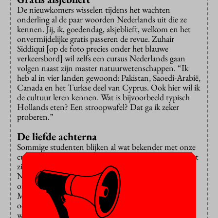
De nieuwkomers wisselen tijdens het wachten
onderling al de paar woorden Nederlands uit die ze
kennen. Jij, ik, goedendag, alsjeblieft, welkom en het
onvermijdelijke gratis passeren de revue. Zuhair
Siddiqui [op de foto precies onder het blauwe
verkeersbord] wil zelfs een cursus Nederlands gaan
volgen naast zijn master natuurwetenschappen. “Ik
heb al in vier landen gewoond: Pakistan, Saoedi-Arabië,
Canada en het Turkse deel van Cyprus. Ook hier wil ik
de cultuur leren kennen. Wat is bijvoorbeeld typisch
Hollands eten? Een stroopwafel? Dat ga ik zeker
proberen.”
De liefde achterna
Sommige studenten blijken al wat bekender met onze
cultuur. Massimo Danieli uit Venetië bijvoorbeeld gaat
zijn master financiën aan de VU volgen omdat hij een
Nederlandse vriendin heeft. “We hebben elkaar
ontmoet tijdens een uitwisselingsproject in Lissabon.
Maar het programma dat de VU aanbiedt, spreekt me
ook aan en ik had een grote kans om toegelaten te
worden.”