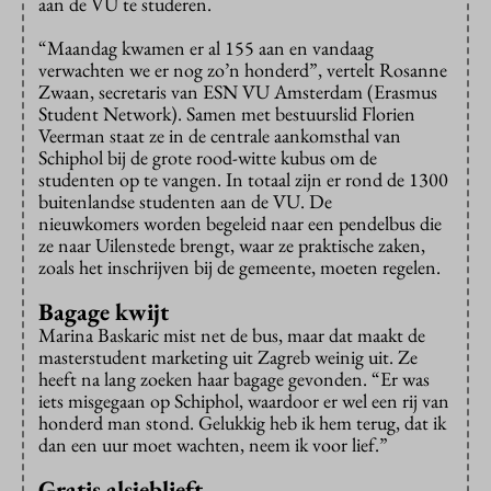
aan de VU te studeren.
“Maandag kwamen er al 155 aan en vandaag
verwachten we er nog zo’n honderd”, vertelt Rosanne
Zwaan, secretaris van ESN VU Amsterdam (Erasmus
Student Network). Samen met bestuurslid Florien
Veerman staat ze in de centrale aankomsthal van
Schiphol bij de grote rood-witte kubus om de
studenten op te vangen. In totaal zijn er rond de 1300
buitenlandse studenten aan de VU. De
nieuwkomers worden begeleid naar een pendelbus die
ze naar Uilenstede brengt, waar ze praktische zaken,
zoals het inschrijven bij de gemeente, moeten regelen.
Bagage kwij
t
Marina Baskaric mist net de bus, maar dat maakt de
masterstudent marketing uit Zagreb weinig uit. Ze
heeft na lang zoeken haar bagage gevonden. “Er was
iets misgegaan op Schiphol, waardoor er wel een rij van
honderd man stond. Gelukkig heb ik hem terug, dat ik
dan een uur moet wachten, neem ik voor lief.”
Gratis alsjeblieft