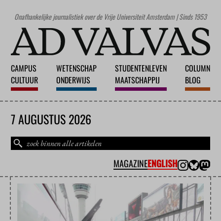
Onafhankelijke journalistiek over de Vrije Universiteit Amsterdam | Sinds 1953
CAMPUS
WETENSCHAP
STUDENTENLEVEN
COLUMN
CULTUUR
ONDERWIJS
MAATSCHAPPIJ
BLOG
7 AUGUSTUS 2026
MAGAZINE
ENGLISH