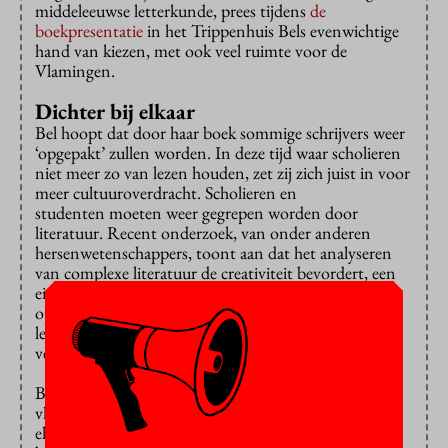
middeleeuwse letterkunde, prees tijdens
de
boekpresentatie
in het Trippenhuis Bels evenwichtige
hand van kiezen, met ook veel ruimte voor de
Vlamingen.
Dichter bij elkaar
Bel hoopt dat door haar boek sommige schrijvers weer
‘opgepakt’ zullen worden. In deze tijd waar scholieren
niet meer zo van lezen houden, zet zij zich juist in voor
meer cultuuroverdracht. Scholieren en
studenten moeten weer gegrepen worden door
literatuur. Recent onderzoek, van onder anderen
hersenwetenschappers, toont aan dat het analyseren
van complexe literatuur de creativiteit bevordert, een
eigenschap die hard nodig is om in te kunnen spelen
op de snelle ontwikkelingen in de 21ste eeuw. En het
lezen van literatuur bevordert ook het empathisch
vermogen.
Bel: “Zeker, daar zie ik ook een mooie taak. Neem de
vluchtelingenstroom, we zullen het allemaal goed met
elkaar moeten kunnen vinden. En dat kan ook met