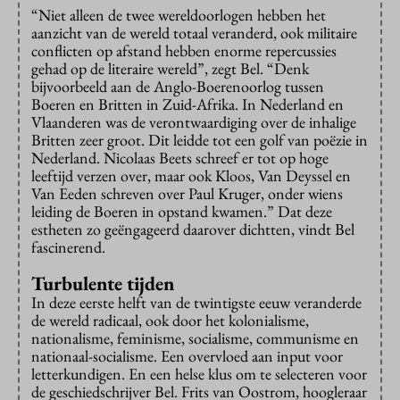
“Niet alleen de twee wereldoorlogen hebben het
aanzicht van de wereld totaal veranderd, ook militaire
conflicten op afstand hebben enorme repercussies
gehad op de literaire wereld”, zegt Bel. “Denk
bijvoorbeeld aan de Anglo-Boerenoorlog tussen
Boeren en Britten in Zuid-Afrika. In Nederland en
Vlaanderen was de verontwaardiging over de inhalige
Britten zeer groot. Dit leidde tot een golf van poëzie in
Nederland. Nicolaas Beets schreef er tot op hoge
leeftijd verzen over, maar ook Kloos, Van Deyssel en
Van Eeden schreven over Paul Kruger, onder wiens
leiding de Boeren in opstand kwamen.” Dat deze
estheten zo geëngageerd daarover dichtten, vindt Bel
fascinerend.
Turbulente tijden
In deze eerste helft van de twintigste eeuw veranderde
de wereld radicaal, ook door het kolonialisme,
nationalisme, feminisme, socialisme, communisme en
nationaal-socialisme. Een overvloed aan input voor
letterkundigen. En een helse klus om te selecteren voor
de geschiedschrijver Bel. Frits van Oostrom, hoogleraar