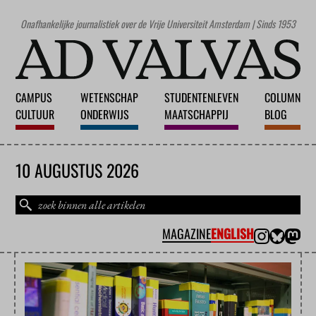
Onafhankelijke journalistiek over de Vrije Universiteit Amsterdam | Sinds 1953
CAMPUS
WETENSCHAP
STUDENTENLEVEN
COLUMN
CULTUUR
ONDERWIJS
MAATSCHAPPIJ
BLOG
10 AUGUSTUS 2026
MAGAZINE
ENGLISH