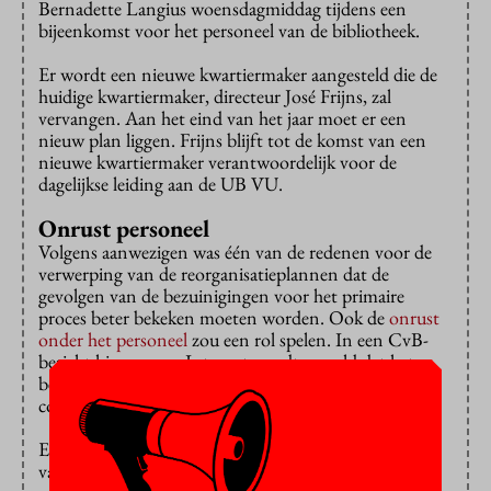
Bernadette Langius woensdagmiddag tijdens een
bijeenkomst voor het personeel van de bibliotheek.
Er wordt een nieuwe kwartiermaker aangesteld die de
huidige kwartiermaker, directeur José Frijns, zal
vervangen. Aan het eind van het jaar moet er een
nieuw plan liggen. Frijns blijft tot de komst van een
nieuwe kwartiermaker verantwoordelijk voor de
dagelijkse leiding aan de UB VU.
Onrust personeel
Volgens aanwezigen was één van de redenen voor de
verwerping van de reorganisatieplannen dat de
gevolgen van de bezuinigingen voor het primaire
proces beter bekeken moeten worden. Ook de
onrust
onder het personeel
zou een rol spelen. In een CvB-
bericht hierover op Intranet wordt gemeld dat het
bestuur de vele vragen en opmerkingen over het
concept reorganisatieplan zeer serieus neemt.
Eind januari kregen de medewerkers te horen dat 56
van de 168 personeelsleden van de