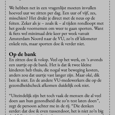
We hebben net in een vragenlijst moeten invullen
hoeveel uur we zitten per dag. Een uur of vijf, zes,
misschien? Het drukt je direct met de neus op de
feiten. Zeker als je – zoals ik – al tijden rondloopt met
het goede voornemen om weer te gaan sporten. Want
ik fiets wel minimaal drie keer per week vanuit
Amsterdam Noord naar de VU, zo’n elf kilometer
enkele reis, maar sporten doe ik verder niet.
Op de bank
En zitten doe ik volop. Veel op het werk, en ’s avonds
een uurtje op de bank. Het is dat ik twee kleine
kinderen heb thuis, die nogal wat beweging kosten,
anders zou dat uurtje vast langer zijn. Maar oké, dik
ben ik niet. En de andere VU-medewerkers die op de
gezondheidscheck afkomen duidelijk ook niet.
“Uiteindelijk zijn het toch vaak de mensen die al veel
doen aan hun gezondheid die zo’n test laten doen”,
zegt de persoon achter me in de rij. “Die denken
eerder: dat doe ik even tussendoor, het is niet zo’n big