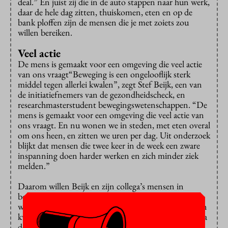
deal.” En juist zij die in de auto stappen naar hun werk,
daar de hele dag zitten, thuiskomen, eten en op de
bank ploffen zijn de mensen die je met zoiets zou
willen bereiken.
Veel actie
De mens is gemaakt voor een omgeving die veel actie
van ons vraagt
“Beweging is een ongelooflijk sterk
middel tegen allerlei kwalen”, zegt Stef Beijk, een van
de initiatiefnemers van de gezondheidscheck, en
researchmasterstudent bewegingswetenschappen. “De
mens is gemaakt voor een omgeving die veel actie van
ons vraagt. En nu wonen we in steden, met eten overal
om ons heen, en zitten we uren per dag. Uit onderzoek
blijkt dat mensen die twee keer in de week een zware
inspanning doen harder werken en zich minder ziek
melden.”
Daarom willen Beijk en zijn collega’s mensen in
beweging krijgen met hun bedrijf Fitsurance. “We
willen mensen gezonder maken. Niet genezen van een
kwaal, maar ziekte voorkomen.” Het idee is om dat via
de werkgever te doen: medewerkers testen op hun