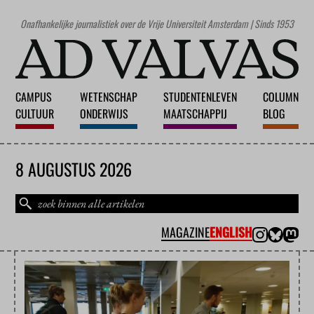
Onafhankelijke journalistiek over de Vrije Universiteit Amsterdam | Sinds 1953
CAMPUS
WETENSCHAP
STUDENTENLEVEN
COLUMN
CULTUUR
ONDERWIJS
MAATSCHAPPIJ
BLOG
8 AUGUSTUS 2026
MAGAZINE
ENGLISH