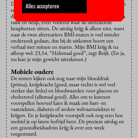
Dat zijn goede voorspellers van hart- en vaatziekten en
Alles accepteren
een ziekte als diabetes.” Ik moet mijn shirt omhoog
doen en Beijk windt een kleermakersmeetlint om mijn
taille en heup, even voelend waar de uitstekende
heupbotten zitten. De uitslag krijg ik alleen niet, want
naar de twee alternatieve BMI-maten is veel minder
onderzoek gedaan, dus bij de uitkomst hoort een
verhaal met mitsen en maren. Mijn BMI krijg ik na
afloop wel: 23,54. “Helemaal goed”, zegt Beijk. (En ja,
nu kun je mijn gewicht uitrekenen.)
Mobiele oudere
De testers kijken ook nog naar mijn bloeddruk
(prima), knijpkracht (goed, maar rechts is wel veel
sterker dan links) en bloedwaarden voor glucose en
cholesterol (allemaal goed). Alles om te kunnen
voorspellen hoeveel kans ik maak om hart- en
vaatziekten, diabetes of andere welvaartsziektes te
krijgen. En je knijpkracht voorspelt ook nog eens hoe
mobiel je op latere leeftijd bent. De precieze uitslag en
een gezondheidsadvies krijg ik over een week
toegestuurd.